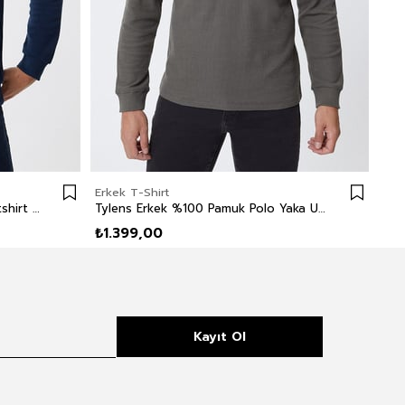
Erkek T-Shirt
Erk
Newblend Erkek Polo Yaka Sweatshirt Açık Lacivert
Tylens Erkek %100 Pamuk Polo Yaka Uzun Kol T-Shirt Haki
₺1.399,00
₺2
Kayıt Ol