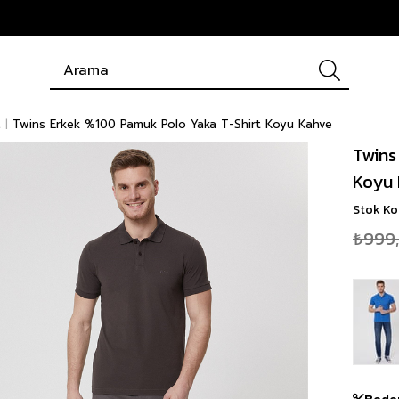
t
Twins Erkek %100 Pamuk Polo Yaka T-Shirt Koyu Kahve
Twins
Koyu
Stok K
₺999
Bede