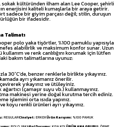
 sokak kültüründen ilham alan Lee Cooper, şehirli
n enerjisini kaliteli kumaşlarla bir araya getirir.
ört sadece bir giyim parçası değil; stilin, duruşun
ürlüğün bir ifadesidir.
a Talimatı
oper polo yaka tişörtler, %100 pamuklu yapısıyla
nefes alabilirlik ve maksimum konfor sunar. Uzun
 kullanım ve renk canlılığını korumak için lütfen
aki bakım talimatlarına uyunuz:
azla 30°C’de, benzer renklerle birlikte yıkayınız.
yıkamada ayrı yıkamanız önerilir.
 çevirerek yıkayınız ve ütüleyiniz.
k ağartıcı (çamaşır suyu vb.) kullanmayınız.
tma makinesi yerine doğal kurutma tercih ediniz.
eme işlemini orta ısıda yapınız.
 ve koyu renkli ürünleri ayrı yıkayınız.
u
REGULAR
Cinsiyet
ERKEK
Ürün Karışımı
%100 PAMUK
urumu
POLO YAKA
Kol Durumu
KISA KOL
ÜRÜN ANA GRUBU
ÖRME