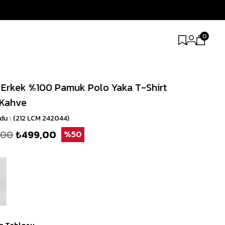
0
 Erkek %100 Pamuk Polo Yaka T-Shirt
 Kahve
odu
(212 LCM 242044)
,00
₺499,00
50
n Tablosu