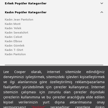
Erkek Popüler Kategoriler
Kadın Popüler Kategoriler
Kadın Jean Pantolon
Kadın Mont
Kadın Yelek
Kadın Sweatshirt
Kadın Ceket
Kadın Elbise
Kadın Gömlek
Kadın T-Shirt
Kadın Pantolon
Lee Cooper olarak, internet sitemizde edindiğiniz
deneyiminizi iyileştirmek, sitemizdeki işlevleri kişiselleştirmek
ve ilgi alanlarınıza göre özelleştirilmiş reklam/pazarlama
faaliyetleri yürütebilmek için çerezler kullanıyoruz. İnternet
sitemizin çalışması için zorunlu olan çerezler dışındaki
çerezlerin kullanımına ve bu çerezler aracılığıyla elde edilen
Gizlilik Politikası
Çerez Politikası
KVKK Aydınlatma Metni
Şartlar ve Koşullar
kişisel verilerinizin yurt dışına aktarılmasına onay
© 2026 Leecooper - Tüm Hakları Saklıdır.
vermiyorsanız
“Reddet”
seçeneğine; çerezlere ilişkin