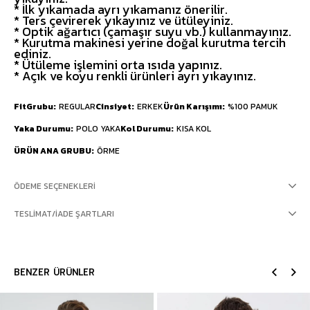
* İlk yıkamada ayrı yıkamanız önerilir.
* Ters çevirerek yıkayınız ve ütüleyiniz.
* Optik ağartıcı (çamaşır suyu vb.) kullanmayınız.
* Kurutma makinesi yerine doğal kurutma tercih
ediniz.
* Ütüleme işlemini orta ısıda yapınız.
* Açık ve koyu renkli ürünleri ayrı yıkayınız.
FitGrubu
REGULAR
Cinsiyet
ERKEK
Ürün Karışımı
%100 PAMUK
Yaka Durumu
POLO YAKA
Kol Durumu
KISA KOL
ÜRÜN ANA GRUBU
ÖRME
ÖDEME SEÇENEKLERI
TESLIMAT/İADE ŞARTLARI
BENZER ÜRÜNLER