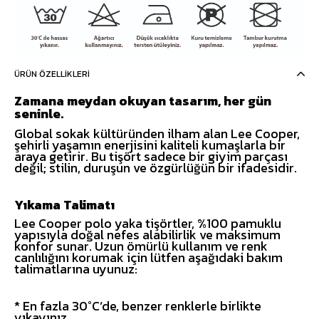
ÜRÜN ÖZELLIKLERI
Zamana meydan okuyan tasarım, her gün
seninle.
Global sokak kültüründen ilham alan Lee Cooper,
şehirli yaşamın enerjisini kaliteli kumaşlarla bir
araya getirir. Bu tişört sadece bir giyim parçası
değil; stilin, duruşun ve özgürlüğün bir ifadesidir.
Yıkama Talimatı
Lee Cooper polo yaka tişörtler, %100 pamuklu
yapısıyla doğal nefes alabilirlik ve maksimum
konfor sunar. Uzun ömürlü kullanım ve renk
canlılığını korumak için lütfen aşağıdaki bakım
talimatlarına uyunuz:
* En fazla 30°C’de, benzer renklerle birlikte
yıkayınız.