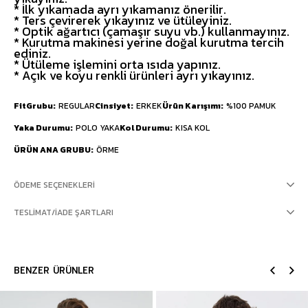
* İlk yıkamada ayrı yıkamanız önerilir.
* Ters çevirerek yıkayınız ve ütüleyiniz.
* Optik ağartıcı (çamaşır suyu vb.) kullanmayınız.
* Kurutma makinesi yerine doğal kurutma tercih
ediniz.
* Ütüleme işlemini orta ısıda yapınız.
* Açık ve koyu renkli ürünleri ayrı yıkayınız.
FitGrubu
REGULAR
Cinsiyet
ERKEK
Ürün Karışımı
%100 PAMUK
Yaka Durumu
POLO YAKA
Kol Durumu
KISA KOL
ÜRÜN ANA GRUBU
ÖRME
ÖDEME SEÇENEKLERI
TESLIMAT/İADE ŞARTLARI
BENZER ÜRÜNLER