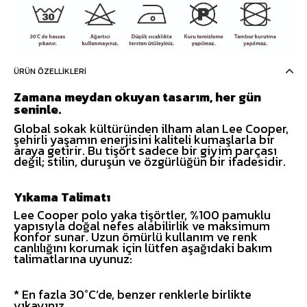
ÜRÜN ÖZELLIKLERI
Zamana meydan okuyan tasarım, her gün
seninle.
Global sokak kültüründen ilham alan Lee Cooper,
şehirli yaşamın enerjisini kaliteli kumaşlarla bir
araya getirir. Bu tişört sadece bir giyim parçası
değil; stilin, duruşun ve özgürlüğün bir ifadesidir.
Yıkama Talimatı
Lee Cooper polo yaka tişörtler, %100 pamuklu
yapısıyla doğal nefes alabilirlik ve maksimum
konfor sunar. Uzun ömürlü kullanım ve renk
canlılığını korumak için lütfen aşağıdaki bakım
talimatlarına uyunuz:
* En fazla 30°C’de, benzer renklerle birlikte
yıkayınız.