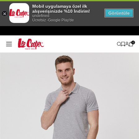
Mobil uygulamaya özel ilk
alışverişinizde %10 İndirim!
Görüntüle
undefined
Ücretsiz -Google Play'de
0