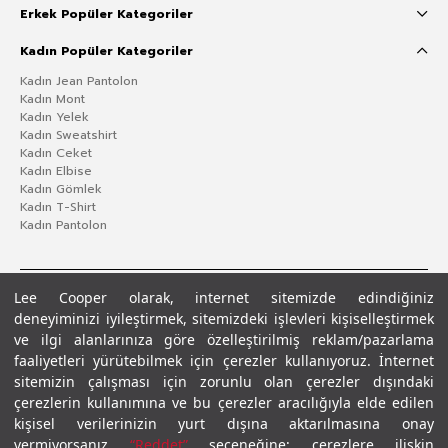
Erkek Popüler Kategoriler
Kadın Popüler Kategoriler
Kadın Jean Pantolon
Kadın Mont
Kadın Yelek
Kadın Sweatshirt
Kadın Ceket
Kadın Elbise
Kadın Gömlek
Kadın T-Shirt
Kadın Pantolon
Lee Cooper olarak, internet sitemizde edindiğiniz
deneyiminizi iyileştirmek, sitemizdeki işlevleri kişiselleştirmek
ve ilgi alanlarınıza göre özelleştirilmiş reklam/pazarlama
faaliyetleri yürütebilmek için çerezler kullanıyoruz. İnternet
sitemizin çalışması için zorunlu olan çerezler dışındaki
çerezlerin kullanımına ve bu çerezler aracılığıyla elde edilen
Gizlilik Politikası
Çerez Politikası
KVKK Aydınlatma Metni
Şartlar ve Koşullar
kişisel verilerinizin yurt dışına aktarılmasına onay
© 2026 Leecooper - Tüm Hakları Saklıdır.
vermiyorsanız
“Reddet”
seçeneğine; çerezlere ilişkin