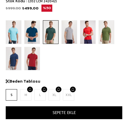
Stok Kodu
(202 LCM 242042)
₺999,00
₺499,00
50
Beden Tablosu
S
M
L
XL
XXL