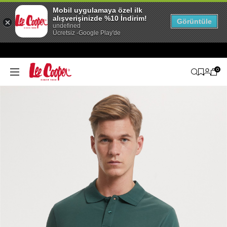
Mobil uygulamaya özel ilk
alışverişinizde %10 İndirim!
Görüntüle
undefined
Ücretsiz -Google Play'de
0