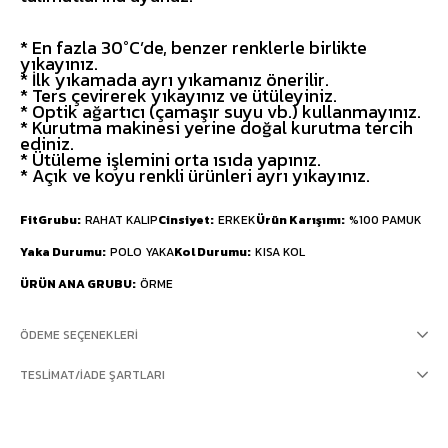
* En fazla 30°C’de, benzer renklerle birlikte
yıkayınız.
* İlk yıkamada ayrı yıkamanız önerilir.
* Ters çevirerek yıkayınız ve ütüleyiniz.
* Optik ağartıcı (çamaşır suyu vb.) kullanmayınız.
* Kurutma makinesi yerine doğal kurutma tercih
ediniz.
* Ütüleme işlemini orta ısıda yapınız.
* Açık ve koyu renkli ürünleri ayrı yıkayınız.
FitGrubu
RAHAT KALIP
Cinsiyet
ERKEK
Ürün Karışımı
%100 PAMUK
Yaka Durumu
POLO YAKA
Kol Durumu
KISA KOL
ÜRÜN ANA GRUBU
ÖRME
ÖDEME SEÇENEKLERI
TESLIMAT/İADE ŞARTLARI