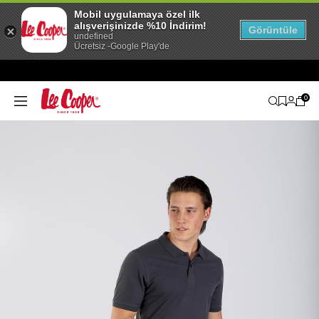
Mobil uygulamaya özel ilk
alışverişinizde %10 İndirim!
Görüntüle
undefined
Ücretsiz -Google Play'de
0