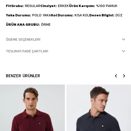
FitGrubu
REGULAR
Cinsiyet
ERKEK
Ürün Karışımı
%100 PAMUK
Yaka Durumu
POLO YAKA
Kol Durumu
KISA KOL
Desen Bilgisi
DÜZ
ÜRÜN ANA GRUBU
ÖRME
ÖDEME SEÇENEKLERI
TESLIMAT/İADE ŞARTLARI
BENZER ÜRÜNLER