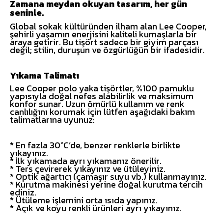
Zamana meydan okuyan tasarım, her gün
seninle.
Global sokak kültüründen ilham alan Lee Cooper,
şehirli yaşamın enerjisini kaliteli kumaşlarla bir
araya getirir. Bu tişört sadece bir giyim parçası
değil; stilin, duruşun ve özgürlüğün bir ifadesidir.
Yıkama Talimatı
Lee Cooper polo yaka tişörtler, %100 pamuklu
yapısıyla doğal nefes alabilirlik ve maksimum
konfor sunar. Uzun ömürlü kullanım ve renk
canlılığını korumak için lütfen aşağıdaki bakım
talimatlarına uyunuz:
* En fazla 30°C’de, benzer renklerle birlikte
yıkayınız.
* İlk yıkamada ayrı yıkamanız önerilir.
* Ters çevirerek yıkayınız ve ütüleyiniz.
* Optik ağartıcı (çamaşır suyu vb.) kullanmayınız.
* Kurutma makinesi yerine doğal kurutma tercih
ediniz.
* Ütüleme işlemini orta ısıda yapınız.
* Açık ve koyu renkli ürünleri ayrı yıkayınız.