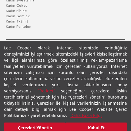
Kadın Sweatshirt
Kadın Ceket
Kadın Elbise
Kadın Gömlek
Kadın T-Shirt
Kadın Pantolon
Lee Cooper olarak, internet sitemizde edindiğiniz
deneyiminizi iyileştirmek, sitemizdeki işlevleri kişiselleştirmek
ve ilgi alanlarınıza göre özelleştirilmiş reklam/pazarlama
faaliyetleri yürütebilmek için çerezler kullanıyoruz. İnternet
sitemizin çalışması için zorunlu olan çerezler dışındaki
çerezlerin kullanımına ve bu çerezler aracılığıyla elde edilen
Gizlilik Politikası
Çerez Politikası
KVKK Aydınlatma Metni
Şartlar ve Koşullar
kişisel verilerinizin yurt dışına aktarılmasına onay
© 2026 Leecooper - Tüm Hakları Saklıdır.
vermiyorsanız
“Reddet”
seçeneğine; çerezlere ilişkin
tercihlerinizi yönetmek için ise “Çerezleri Yönetin” butonuna
tıklayabilirsiniz. Çerezler ile kişisel verilerinizin işlenmesine
dair detaylı bilgi almak için Lee Cooper Website Çerez
Politikamızı ziyaret edebilirsiniz.
Daha Fazla Bilgi
₺999,00
Çerezleri Yönetin
Kabul Et
₺499,00