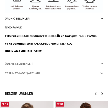
ÜRÜN ÖZELLIKLERI
%100 PAMUK
FitGrubu
REGULAR
Cinsiyet
ERKEK
Ürün Karışımı
%100 PAMUK
Yaka Durumu
SIFIR YAKA
Kol Durumu
KISA KOL
ÜRÜN ANA GRUBU
ÖRME
ÖDEME SEÇENEKLERI
TESLIMAT/İADE ŞARTLARI
BENZER ÜRÜNLER
%62
%50