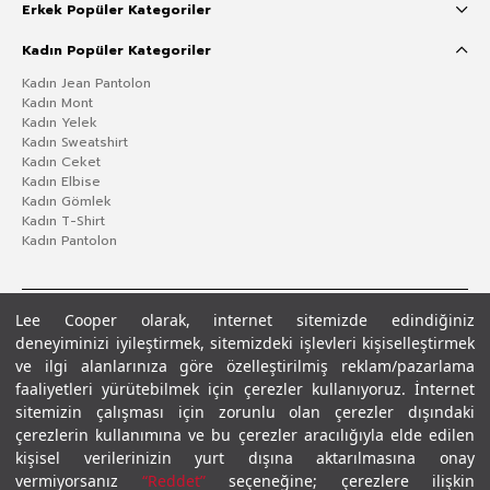
Erkek Popüler Kategoriler
Kadın Popüler Kategoriler
Kadın Jean Pantolon
Kadın Mont
Kadın Yelek
Kadın Sweatshirt
Kadın Ceket
Kadın Elbise
Kadın Gömlek
Kadın T-Shirt
Kadın Pantolon
Lee Cooper olarak, internet sitemizde edindiğiniz
deneyiminizi iyileştirmek, sitemizdeki işlevleri kişiselleştirmek
ve ilgi alanlarınıza göre özelleştirilmiş reklam/pazarlama
faaliyetleri yürütebilmek için çerezler kullanıyoruz. İnternet
sitemizin çalışması için zorunlu olan çerezler dışındaki
çerezlerin kullanımına ve bu çerezler aracılığıyla elde edilen
Gizlilik Politikası
Çerez Politikası
KVKK Aydınlatma Metni
Şartlar ve Koşullar
kişisel verilerinizin yurt dışına aktarılmasına onay
© 2026 Leecooper - Tüm Hakları Saklıdır.
vermiyorsanız
“Reddet”
seçeneğine; çerezlere ilişkin