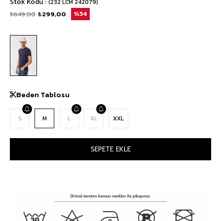
Stok Kodu
(232 LCM 242079)
₺649,00
₺299,00
54
Beden Tablosu
S
M
L
XL
XXL