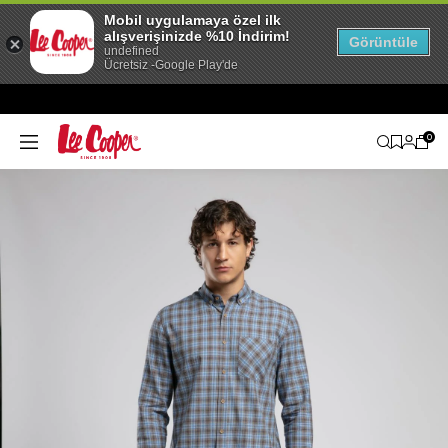
Mobil uygulamaya özel ilk
alışverişinizde %10 İndirim!
Görüntüle
undefined
Ücretsiz -Google Play'de
0