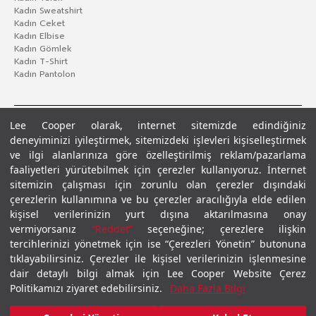
Kadın Sweatshirt
Kadın Ceket
Kadın Elbise
Kadın Gömlek
Kadın T-Shirt
Kadın Pantolon
Lee Cooper olarak, internet sitemizde edindiğiniz
deneyiminizi iyileştirmek, sitemizdeki işlevleri kişiselleştirmek
ve ilgi alanlarınıza göre özelleştirilmiş reklam/pazarlama
faaliyetleri yürütebilmek için çerezler kullanıyoruz. İnternet
sitemizin çalışması için zorunlu olan çerezler dışındaki
çerezlerin kullanımına ve bu çerezler aracılığıyla elde edilen
Gizlilik Politikası
Çerez Politikası
KVKK Aydınlatma Metni
Şartlar ve Koşullar
kişisel verilerinizin yurt dışına aktarılmasına onay
© 2026 Leecooper - Tüm Hakları Saklıdır.
vermiyorsanız
“Reddet”
seçeneğine; çerezlere ilişkin
tercihlerinizi yönetmek için ise “Çerezleri Yönetin” butonuna
tıklayabilirsiniz. Çerezler ile kişisel verilerinizin işlenmesine
dair detaylı bilgi almak için Lee Cooper Website Çerez
Politikamızı ziyaret edebilirsiniz.
Daha Fazla Bilgi