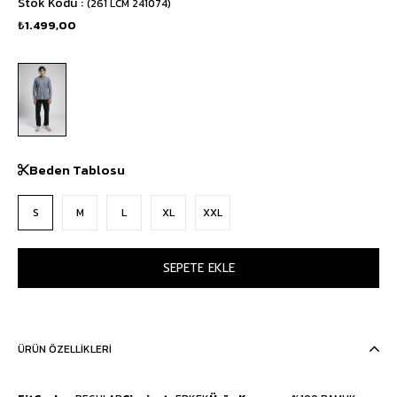
Stok Kodu
(261 LCM 241074)
₺1.499,00
Beden Tablosu
S
M
L
XL
XXL
ÜRÜN ÖZELLIKLERI