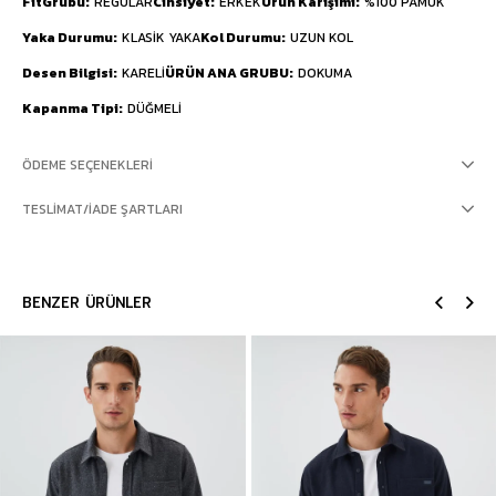
FitGrubu
REGULAR
Cinsiyet
ERKEK
Ürün Karışımı
%100 PAMUK
Yaka Durumu
KLASİK YAKA
Kol Durumu
UZUN KOL
Desen Bilgisi
KARELİ
ÜRÜN ANA GRUBU
DOKUMA
Kapanma Tipi
DÜĞMELİ
ÖDEME SEÇENEKLERI
TESLIMAT/İADE ŞARTLARI
BENZER ÜRÜNLER