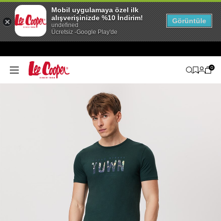
Mobil uygulamaya özel ilk
alışverişinizde %10 İndirim!
Görüntüle
undefined
Ücretsiz -Google Play'de
0