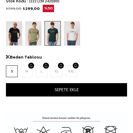
Stok Kodu
(222 LCM 242080)
₺599,00
₺299,00
50
Beden Tablosu
S
M
L
XL
XXL