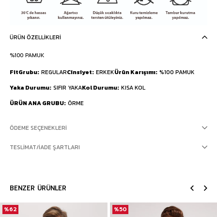
ÜRÜN ÖZELLIKLERI
%100 PAMUK
FitGrubu
REGULAR
Cinsiyet
ERKEK
Ürün Karışımı
%100 PAMUK
Yaka Durumu
SIFIR YAKA
Kol Durumu
KISA KOL
ÜRÜN ANA GRUBU
ÖRME
ÖDEME SEÇENEKLERI
TESLIMAT/İADE ŞARTLARI
BENZER ÜRÜNLER
%62
%50