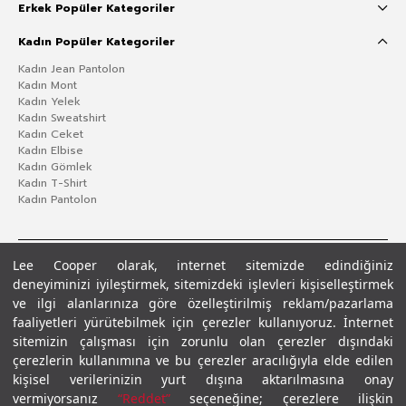
Erkek Popüler Kategoriler
Kadın Popüler Kategoriler
Kadın Jean Pantolon
Kadın Mont
Kadın Yelek
Kadın Sweatshirt
Kadın Ceket
Kadın Elbise
Kadın Gömlek
Kadın T-Shirt
Kadın Pantolon
Lee Cooper olarak, internet sitemizde edindiğiniz
deneyiminizi iyileştirmek, sitemizdeki işlevleri kişiselleştirmek
ve ilgi alanlarınıza göre özelleştirilmiş reklam/pazarlama
faaliyetleri yürütebilmek için çerezler kullanıyoruz. İnternet
sitemizin çalışması için zorunlu olan çerezler dışındaki
çerezlerin kullanımına ve bu çerezler aracılığıyla elde edilen
Gizlilik Politikası
Çerez Politikası
KVKK Aydınlatma Metni
Şartlar ve Koşullar
kişisel verilerinizin yurt dışına aktarılmasına onay
© 2026 Leecooper - Tüm Hakları Saklıdır.
vermiyorsanız
“Reddet”
seçeneğine; çerezlere ilişkin