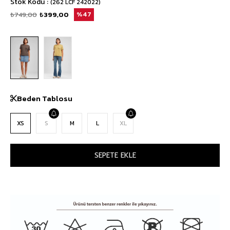
Stok Kodu
(262 LCF 242022)
₺749,00
₺399,00
47
Beden Tablosu
XS
S
M
L
XL