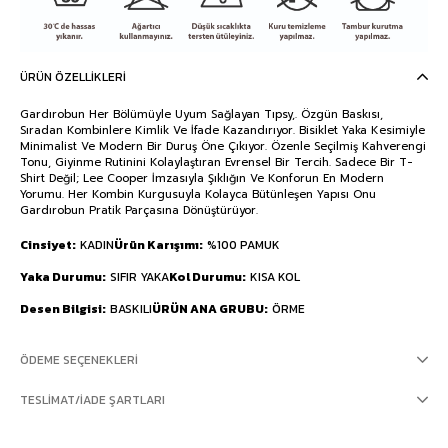
ÜRÜN ÖZELLIKLERI
Gardırobun Her Bölümüyle Uyum Sağlayan Tıpsy,. Özgün Baskısı,
Sıradan Kombinlere Kimlik Ve İfade Kazandırıyor. Bisiklet Yaka Kesimiyle
Minimalist Ve Modern Bir Duruş Öne Çıkıyor. Özenle Seçilmiş Kahverengi
Tonu, Giyinme Rutinini Kolaylaştıran Evrensel Bir Tercih. Sadece Bir T-
Shirt Değil; Lee Cooper İmzasıyla Şıklığın Ve Konforun En Modern
Yorumu. Her Kombin Kurgusuyla Kolayca Bütünleşen Yapısı Onu
Gardırobun Pratik Parçasına Dönüştürüyor.
Cinsiyet
KADIN
Ürün Karışımı
%100 PAMUK
Yaka Durumu
SIFIR YAKA
Kol Durumu
KISA KOL
Desen Bilgisi
BASKILI
ÜRÜN ANA GRUBU
ÖRME
ÖDEME SEÇENEKLERI
TESLIMAT/İADE ŞARTLARI