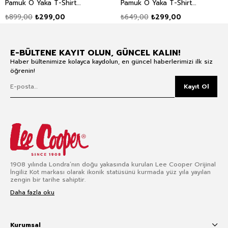
Pamuk O Yaka T-Shirt
Pamuk O Yaka T-Shirt
Ekru
Beyaz
₺899,00
₺299,00
₺649,00
₺299,00
E-BÜLTENE KAYIT OLUN, GÜNCEL KALIN!
Haber bültenimize kolayca kaydolun, en güncel haberlerimizi ilk siz
öğrenin!
Kayıt Ol
1908 yılında Londra’nın doğu yakasında kurulan Lee Cooper Orijinal
İngiliz Kot markası olarak ikonik statüsünü kurmada yüz yıla yayılan
zengin bir tarihe sahiptir.
Daha fazla oku
Kurumsal