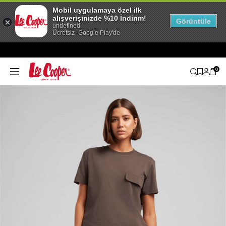
Mobil uygulamaya özel ilk
alışverişinizde %10 İndirim!
Görüntüle
undefined
Ücretsiz -Google Play'de
0