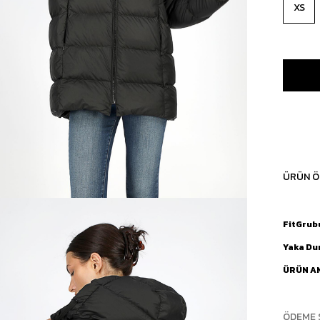
XS
ÜRÜN Ö
FitGrub
Yaka D
ÜRÜN A
ÖDEME 