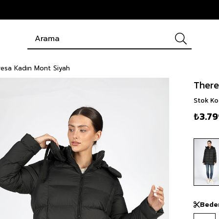
esa Kadın Mont Siyah
There
Stok K
₺3.7
Bede