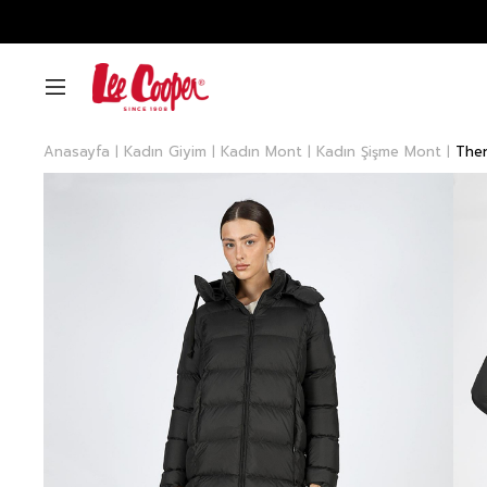
Anasayfa
Kadın Giyim
Kadın Mont
Kadın Şişme Mont
Ther