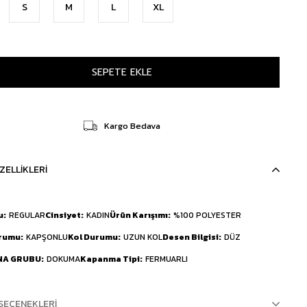
S
M
L
XL
Kargo Bedava
ZELLIKLERI
u
REGULAR
Cinsiyet
KADIN
Ürün Karışımı
%100 POLYESTER
urumu
KAPŞONLU
Kol Durumu
UZUN KOL
Desen Bilgisi
DÜZ
NA GRUBU
DOKUMA
Kapanma Tipi
FERMUARLI
SEÇENEKLERI