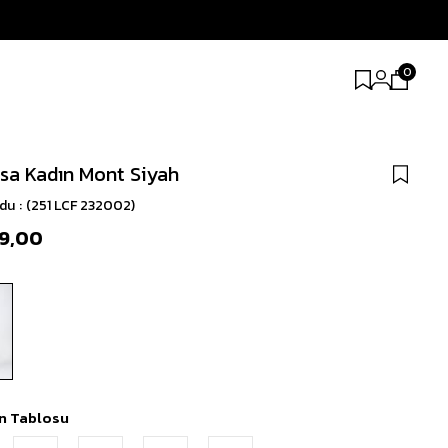
0
sa Kadın Mont Siyah
odu
(251 LCF 232002)
99,00
n Tablosu