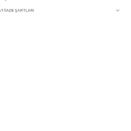
AT/İADE ŞARTLARI