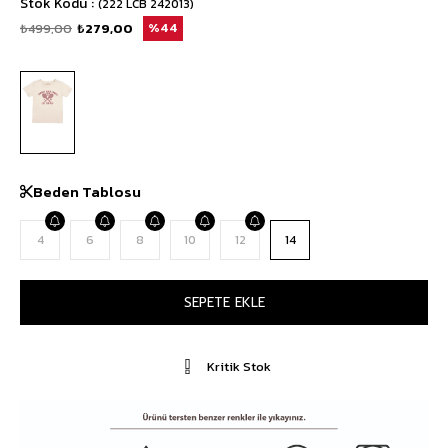
Stok Kodu
(222 LCB 242013)
₺499,00
₺279,00
44
Beden Tablosu
4
6
8
10
12
14
Kritik Stok