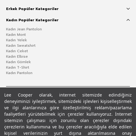
Erkek Popüler Kategoriler
Kadın Popüler Kategoriler
Kadın Jean Pantolon
Kadın Mont
Kadın Yelek
Kadın Sweatshirt
Kadın Ceket
Kadın Elbise
Kadın Gömlek
Kadın T-Shirt
Kadın Pantolon
Lee Cooper olarak, internet sitemizde edindiğiniz
deneyiminizi iyileştirmek, sitemizdeki işlevleri kişiselleştirmek
ve ilgi alanlarınıza göre özelleştirilmiş reklam/pazarlama
faaliyetleri yürütebilmek için çerezler kullanıyoruz. İnternet
sitemizin çalışması için zorunlu olan çerezler dışındaki
çerezlerin kullanımına ve bu çerezler aracılığıyla elde edilen
Gizlilik Politikası
Çerez Politikası
KVKK Aydınlatma Metni
Şartlar ve Koşullar
kişisel verilerinizin yurt dışına aktarılmasına onay
© 2026 Leecooper - Tüm Hakları Saklıdır.