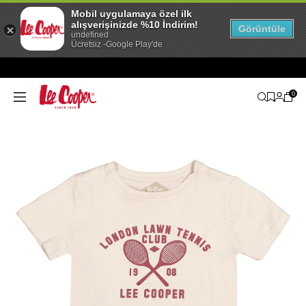
Mobil uygulamaya özel ilk
alışverişinizde %10 İndirim!
Görüntüle
undefined
Ücretsiz -Google Play'de
0