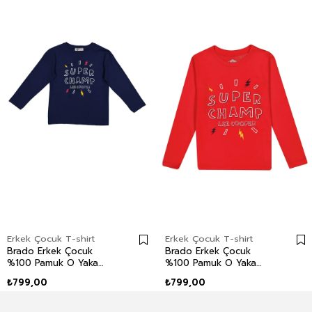
Erkek Çocuk T-shirt
Erkek Çocuk T-shirt
Brado Erkek Çocuk
Brado Erkek Çocuk
%100 Pamuk O Yaka
%100 Pamuk O Yaka
Uzun Kol T-Shirt
Uzun Kol T-Shirt Kırmızı
₺799,00
₺799,00
Lacivert