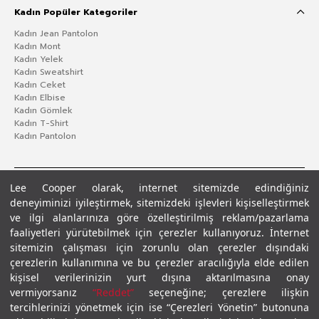
Kadın Popüler Kategoriler
Kadın Jean Pantolon
Kadın Mont
Kadın Yelek
Kadın Sweatshirt
Kadın Ceket
Kadın Elbise
Kadın Gömlek
Kadın T-Shirt
Kadın Pantolon
Lee Cooper olarak, internet sitemizde edindiğiniz
deneyiminizi iyileştirmek, sitemizdeki işlevleri kişiselleştirmek
ve ilgi alanlarınıza göre özelleştirilmiş reklam/pazarlama
faaliyetleri yürütebilmek için çerezler kullanıyoruz. İnternet
sitemizin çalışması için zorunlu olan çerezler dışındaki
çerezlerin kullanımına ve bu çerezler aracılığıyla elde edilen
Gizlilik Politikası
Çerez Politikası
KVKK Aydınlatma Metni
Şartlar ve Koşullar
kişisel verilerinizin yurt dışına aktarılmasına onay
© 2026 Leecooper - Tüm Hakları Saklıdır.
vermiyorsanız
“Reddet”
seçeneğine; çerezlere ilişkin
tercihlerinizi yönetmek için ise “Çerezleri Yönetin” butonuna