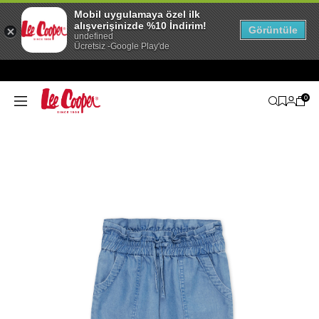
Mobil uygulamaya özel ilk
alışverişinizde %10 İndirim!
Görüntüle
undefined
Ücretsiz -Google Play'de
0