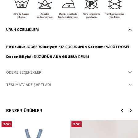
ÜRÜN ÖZELLIKLERI
FitGrubu
JOGGER
Cinsiyet
KIZ ÇOCUK
Ürün Karışımı
%100 LIYOSEL
Desen Bilgisi
DÜZ
ÜRÜN ANA GRUBU
DENIM
ÖDEME SEÇENEKLERI
TESLIMAT/İADE ŞARTLARI
BENZER ÜRÜNLER
%50
%50