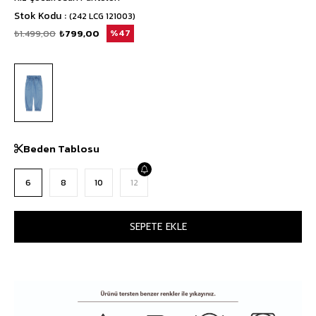
Stok Kodu
(242 LCG 121003)
₺1.499,00
₺799,00
47
Beden Tablosu
6
8
10
12