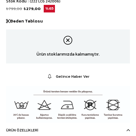
Stok Kodu
(222 LCG 242006)
₺799,00
₺279,00
65
Beden Tablosu
Ürün stoklarımızda kalmamıştır.
Gelince Haber Ver
ÜRÜN ÖZELLIKLERI