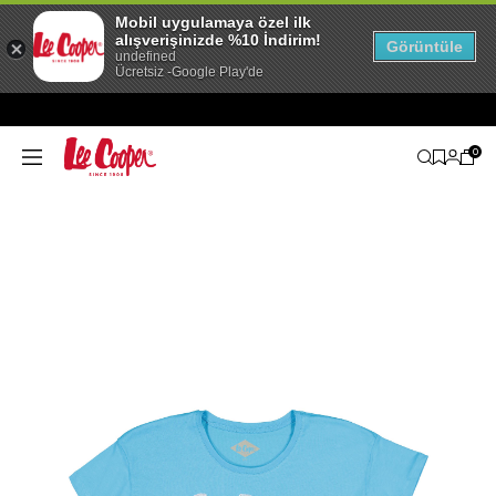
Mobil uygulamaya özel ilk
alışverişinizde %10 İndirim!
Görüntüle
undefined
Ücretsiz -Google Play'de
0