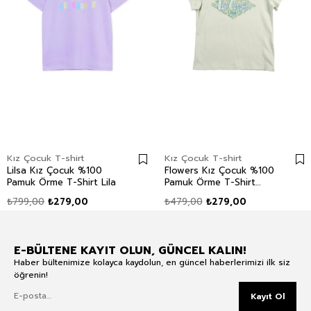
Kız Çocuk T-shirt
Kız Çocuk T-shirt
Lilsa Kız Çocuk %100
Flowers Kız Çocuk %100
Pamuk Örme T-Shirt Lila
Pamuk Örme T-Shirt
Mint
₺799,00
₺279,00
₺479,00
₺279,00
E-BÜLTENE KAYIT OLUN, GÜNCEL KALIN!
Haber bültenimize kolayca kaydolun, en güncel haberlerimizi ilk siz
öğrenin!
Kayıt Ol