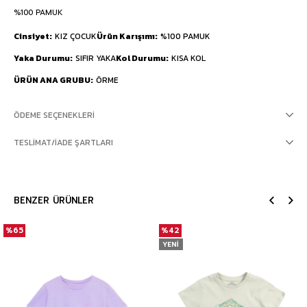
%100 PAMUK
Cinsiyet
KIZ ÇOCUK
Ürün Karışımı
%100 PAMUK
Yaka Durumu
SIFIR YAKA
Kol Durumu
KISA KOL
ÜRÜN ANA GRUBU
ÖRME
ÖDEME SEÇENEKLERI
TESLIMAT/İADE ŞARTLARI
BENZER ÜRÜNLER
%65
%42
YENI