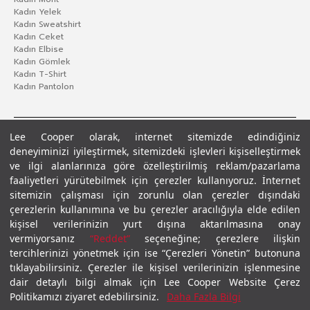
Kadın Yelek
Kadın Sweatshirt
Kadın Ceket
Kadın Elbise
Kadın Gömlek
Kadın T-Shirt
Kadın Pantolon
Lee Cooper olarak, internet sitemizde edindiğiniz
deneyiminizi iyileştirmek, sitemizdeki işlevleri kişiselleştirmek
ve ilgi alanlarınıza göre özelleştirilmiş reklam/pazarlama
faaliyetleri yürütebilmek için çerezler kullanıyoruz. İnternet
sitemizin çalışması için zorunlu olan çerezler dışındaki
çerezlerin kullanımına ve bu çerezler aracılığıyla elde edilen
Gizlilik Politikası
Çerez Politikası
KVKK Aydınlatma Metni
Şartlar ve Koşullar
kişisel verilerinizin yurt dışına aktarılmasına onay
© 2026 Leecooper - Tüm Hakları Saklıdır.
vermiyorsanız
“Reddet”
seçeneğine; çerezlere ilişkin
tercihlerinizi yönetmek için ise “Çerezleri Yönetin” butonuna
tıklayabilirsiniz. Çerezler ile kişisel verilerinizin işlenmesine
dair detaylı bilgi almak için Lee Cooper Website Çerez
Politikamızı ziyaret edebilirsiniz.
Daha Fazla Bilgi