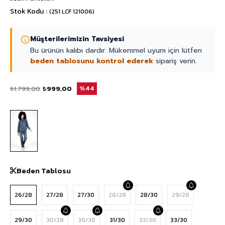
Stok Kodu
(251 LCF 121006)
Müşterilerimizin Tavsiyesi
Bu ürünün kalıbı dardır. Mükemmel uyum için lütfen
beden tablosunu kontrol ederek
sipariş verin.
₺1.799,00
₺999,00
44
Beden Tablosu
26/28
27/28
27/30
28/28
28/30
29/28
29/30
30/28
30/30
31/30
32/30
33/30