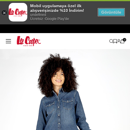
Mobil uygulamaya özel ilk
alışverişinizde %10 İndirim!
Görüntüle
undefined
Ücretsiz -Google Play'de
0