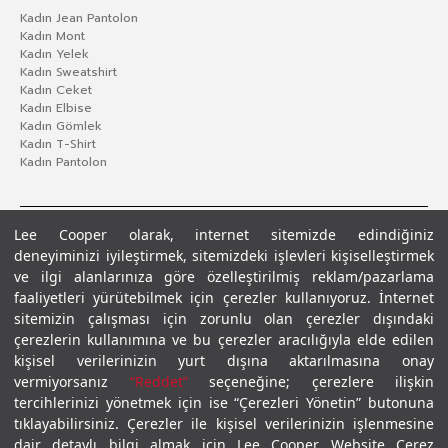
Kadın Jean Pantolon
Kadın Mont
Kadın Yelek
Kadın Sweatshirt
Kadın Ceket
Kadın Elbise
Kadın Gömlek
Kadın T-Shirt
Kadın Pantolon
Lee Cooper olarak, internet sitemizde edindiğiniz
deneyiminizi iyileştirmek, sitemizdeki işlevleri kişiselleştirmek
ve ilgi alanlarınıza göre özelleştirilmiş reklam/pazarlama
faaliyetleri yürütebilmek için çerezler kullanıyoruz. İnternet
sitemizin çalışması için zorunlu olan çerezler dışındaki
çerezlerin kullanımına ve bu çerezler aracılığıyla elde edilen
Gizlilik Politikası
Çerez Politikası
KVKK Aydınlatma Metni
Şartlar ve Koşullar
kişisel verilerinizin yurt dışına aktarılmasına onay
© 2026 Leecooper - Tüm Hakları Saklıdır.
vermiyorsanız
“Reddet”
seçeneğine; çerezlere ilişkin
tercihlerinizi yönetmek için ise “Çerezleri Yönetin” butonuna
tıklayabilirsiniz. Çerezler ile kişisel verilerinizin işlenmesine
dair detaylı bilgi almak için Lee Cooper Website Çerez