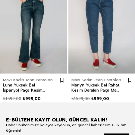
Mavi Kadın Jean Pantolon
Mavi Kadın Jean Pantolon
Luna Yüksek Bel
Marlyn Yüksek Bel Rahat
İspanyol Paça Kesim
Kesim Daralan Paça Mavi
Geniş Paça Acerra Tb
Kadın Jean Pantolon
₺1.599,00
₺999,00
₺1.599,00
₺999,00
Mid Kadın Jean Pantolon
E-BÜLTENE KAYIT OLUN, GÜNCEL KALIN!
Haber bültenimize kolayca kaydolun, en güncel haberlerimizi ilk siz
öğrenin!