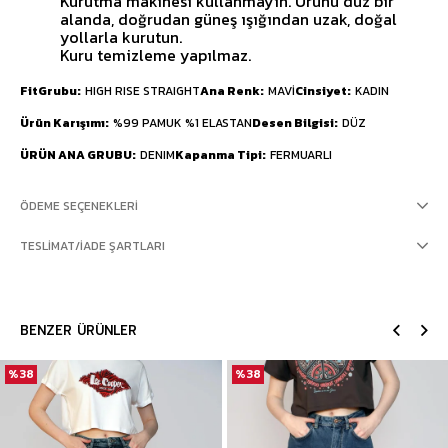
Kurutma makinesi kullanmayın. Ürünü düz bir
alanda, doğrudan güneş ışığından uzak, doğal
yollarla kurutun.
Kuru temizleme yapılmaz.
FitGrubu
HIGH RISE STRAIGHT
Ana Renk
MAVİ
Cinsiyet
KADIN
Ürün Karışımı
%99 PAMUK %1 ELASTAN
Desen Bilgisi
DÜZ
ÜRÜN ANA GRUBU
DENIM
Kapanma Tipi
FERMUARLI
ÖDEME SEÇENEKLERI
TESLIMAT/İADE ŞARTLARI
BENZER ÜRÜNLER
%38
%38