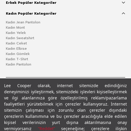
Erkek Popüler Kategoriler
Kadın Popüler Kategoriler
Kadın Jean Pantolon
Kadın Mont
Kadın Yelek
Kadın Sweatshirt
Kadın Ceket
Kadın Elbise
Kadın Gömlek
Kadın T-Shirt
Kadın Pantolon
Lee Cooper olarak, internet sitemizde edindiğiniz
deneyiminizi iyileştirmek, sitemizdeki işlevleri kişiselleştirmek
ve ilgi alanlarınıza göre özelleştirilmiş reklam/pazarlama
faaliyetleri yürütebilmek için çerezler kullanıyoruz. İnternet
sitemizin çalışması için zorunlu olan çerezler dışındaki
çerezlerin kullanımına ve bu çerezler aracılığıyla elde edilen
Gizlilik Politikası
Çerez Politikası
KVKK Aydınlatma Metni
Şartlar ve Koşullar
kişisel verilerinizin yurt dışına aktarılmasına onay
© 2026 Leecooper - Tüm Hakları Saklıdır.
vermiyorsanız
“Reddet”
seçeneğine; çerezlere ilişkin