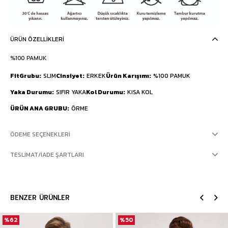
ÜRÜN ÖZELLIKLERI
%100 PAMUK
FitGrubu
SLIM
Cinsiyet
ERKEK
Ürün Karışımı
%100 PAMUK
Yaka Durumu
SIFIR YAKA
Kol Durumu
KISA KOL
ÜRÜN ANA GRUBU
ÖRME
ÖDEME SEÇENEKLERI
TESLIMAT/İADE ŞARTLARI
BENZER ÜRÜNLER
%62
%50