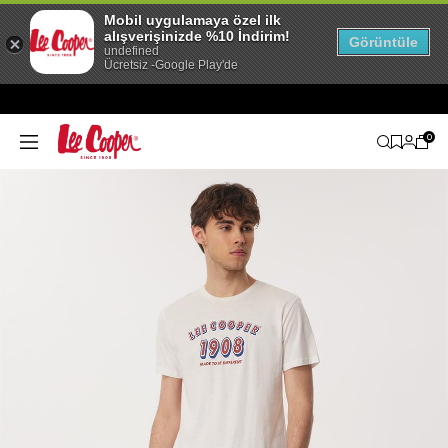
Mobil uygulamaya özel ilk
alışverişinizde %10 İndirim!
Görüntüle
undefined
Ücretsiz -Google Play'de
0