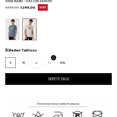
Stok Kodu
(232 LCM 242020)
₺899,00
₺299,00
67
Beden Tablosu
S
M
L
XL
XXL