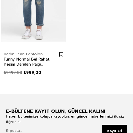
Kadın Jean Pantolon
Funny Normal Bel Rahat
Kesim Daralan Paça
Easter Wash Kadın Jean
₺1.499,00
₺999,00
Pantolon
E-BÜLTENE KAYIT OLUN, GÜNCEL KALIN!
Haber bültenimize kolayca kaydolun, en güncel haberlerimizi ilk siz
öğrenin!
Kayıt Ol