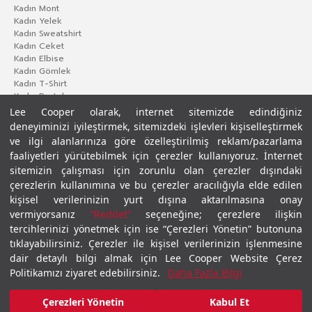
Kadın Mont
Kadın Yelek
Kadın Sweatshirt
Kadın Ceket
Kadın Elbise
Kadın Gömlek
Kadın T-Shirt
Kadın Pantolon
Lee Cooper olarak, internet sitemizde edindiğiniz
deneyiminizi iyileştirmek, sitemizdeki işlevleri kişiselleştirmek
ve ilgi alanlarınıza göre özelleştirilmiş reklam/pazarlama
faaliyetleri yürütebilmek için çerezler kullanıyoruz. İnternet
sitemizin çalışması için zorunlu olan çerezler dışındaki
çerezlerin kullanımına ve bu çerezler aracılığıyla elde edilen
kişisel verilerinizin yurt dışına aktarılmasına onay
vermiyorsanız
“Reddet”
seçeneğine; çerezlere ilişkin
Gizlilik Politikası
Çerez Politikası
KVKK Aydınlatma Metni
Şartlar ve Koşullar
tercihlerinizi yönetmek için ise “Çerezleri Yönetin” butonuna
© 2026 Leecooper - Tüm Hakları Saklıdır.
tıklayabilirsiniz. Çerezler ile kişisel verilerinizin işlenmesine
dair detaylı bilgi almak için Lee Cooper Website Çerez
Politikamızı ziyaret edebilirsiniz.
Daha Fazla Bilgi
Çerezleri Yönetin
Kabul Et