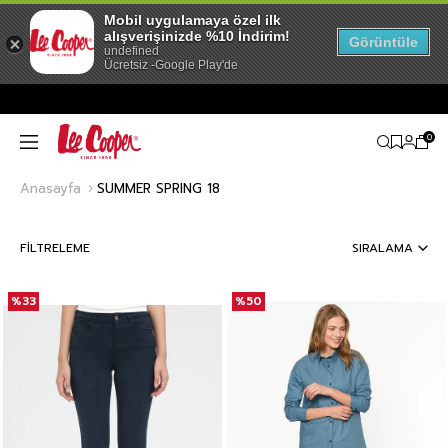
Mobil uygulamaya özel ilk
alışverişinizde %10 İndirim!
Görüntüle
undefined
Ücretsiz -Google Play'de
0
Anasayfa
SUMMER SPRING 18
FILTRELEME
SIRALAMA
%33
%50