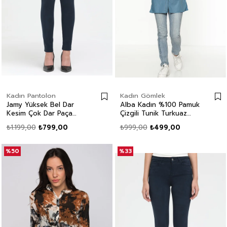
Kadın Pantolon
Kadın Gömlek
Jamy Yüksek Bel Dar
Alba Kadın %100 Pamuk
Kesim Çok Dar Paça
Çizgili Tunik Turkuaz
Lacivert Kadın Pantolon
Çizgili
₺1.199,00
₺799,00
₺999,00
₺499,00
%50
%33