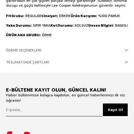
gardırobun en çok giyilen parçası olmayı garantiliyor. SUMMER, minimal
duruşu ve güçlü kalitesiyle Lee Cooper koleksiyonunun güvenilir seçimi.
FitGrubu
REGULAR
Cinsiyet
ERKEK
Ürün Karışımı
%100 PAMUK
Yaka Durumu
SIFIR YAKA
Kol Durumu
KOLSUZ
Desen Bilgisi
BASKILI
ÜRÜN ANA GRUBU
ÖRME
ÖDEME SEÇENEKLERI
TESLIMAT/İADE ŞARTLARI
E-BÜLTENE KAYIT OLUN, GÜNCEL KALIN!
Haber bültenimize kolayca kaydolun, en güncel haberlerimizi ilk siz
öğrenin!
Kayıt Ol