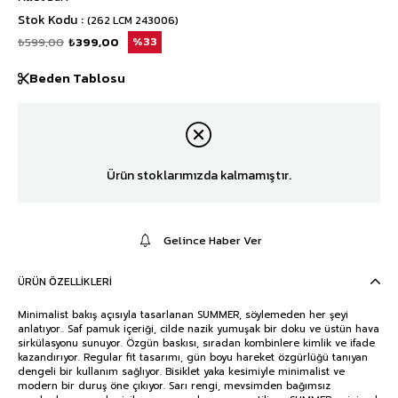
Stok Kodu
(262 LCM 243006)
₺599,00
₺399,00
33
Beden Tablosu
Ürün stoklarımızda kalmamıştır.
Gelince Haber Ver
ÜRÜN ÖZELLIKLERI
Minimalist bakış açısıyla tasarlanan SUMMER, söylemeden her şeyi
anlatıyor.. Saf pamuk içeriği, cilde nazik yumuşak bir doku ve üstün hava
sirkülasyonu sunuyor. Özgün baskısı, sıradan kombinlere kimlik ve ifade
kazandırıyor. Regular fit tasarımı, gün boyu hareket özgürlüğü tanıyan
dengeli bir kullanım sağlıyor. Bisiklet yaka kesimiyle minimalist ve
modern bir duruş öne çıkıyor. Sarı rengi, mevsimden bağımsız