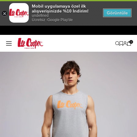
Mobil uygulamaya özel ilk
alışverişinizde %10 İndirim!
Görüntüle
undefined
Ücretsiz -Google Play'de
0