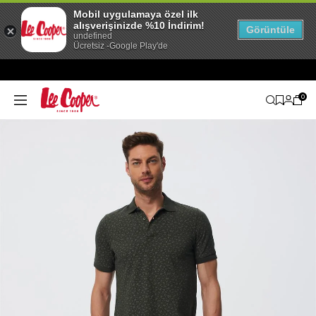
Mobil uygulamaya özel ilk
alışverişinizde %10 İndirim!
Görüntüle
undefined
Ücretsiz -Google Play'de
0