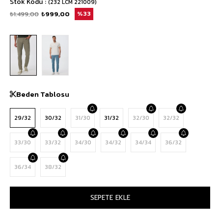
Stok Kodu
(232 LCM 221009)
₺1.499,00
₺999,00
33
Beden Tablosu
29/32
30/32
31/30
31/32
32/30
32/32
33/30
33/32
34/30
34/32
34/34
36/32
36/34
38/32