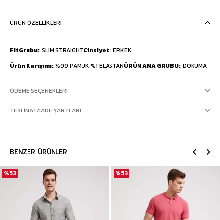
ÜRÜN ÖZELLIKLERI
FitGrubu
SLIM STRAIGHT
Cinsiyet
ERKEK
Ürün Karışımı
%99 PAMUK %1 ELASTAN
ÜRÜN ANA GRUBU
DOKUMA
ÖDEME SEÇENEKLERI
TESLIMAT/İADE ŞARTLARI
BENZER ÜRÜNLER
%53
%53