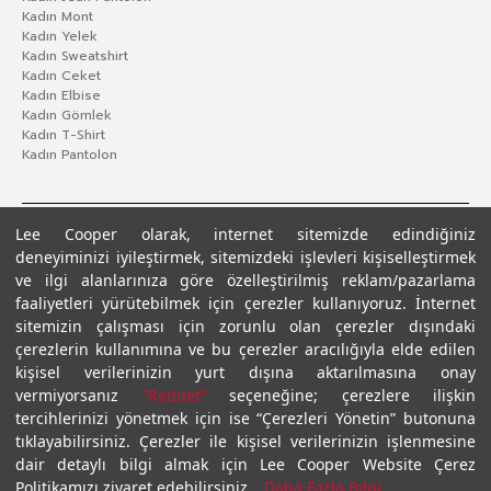
Kadın Mont
Kadın Yelek
Kadın Sweatshirt
Kadın Ceket
Kadın Elbise
Kadın Gömlek
Kadın T-Shirt
Kadın Pantolon
Lee Cooper olarak, internet sitemizde edindiğiniz
deneyiminizi iyileştirmek, sitemizdeki işlevleri kişiselleştirmek
ve ilgi alanlarınıza göre özelleştirilmiş reklam/pazarlama
faaliyetleri yürütebilmek için çerezler kullanıyoruz. İnternet
sitemizin çalışması için zorunlu olan çerezler dışındaki
çerezlerin kullanımına ve bu çerezler aracılığıyla elde edilen
Gizlilik Politikası
Çerez Politikası
KVKK Aydınlatma Metni
Şartlar ve Koşullar
kişisel verilerinizin yurt dışına aktarılmasına onay
© 2026 Leecooper - Tüm Hakları Saklıdır.
vermiyorsanız
“Reddet”
seçeneğine; çerezlere ilişkin
tercihlerinizi yönetmek için ise “Çerezleri Yönetin” butonuna
tıklayabilirsiniz. Çerezler ile kişisel verilerinizin işlenmesine
dair detaylı bilgi almak için Lee Cooper Website Çerez
Politikamızı ziyaret edebilirsiniz.
Daha Fazla Bilgi