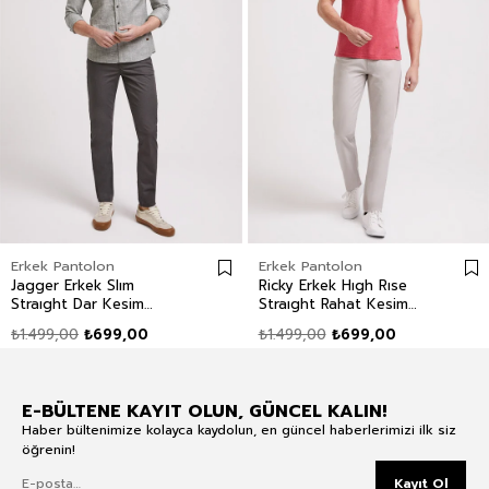
Erkek Pantolon
Erkek Pantolon
Jagger Erkek Slım
Ricky Erkek Hıgh Rıse
Straıght Dar Kesim
Straıght Rahat Kesim
Normal Bel Dokuma
Yüksek Bel Dokuma
₺1.499,00
₺699,00
₺1.499,00
₺699,00
Pantolon Düz Paça Yeşil
Pantolon Düz Paça
Beyaz
E-BÜLTENE KAYIT OLUN, GÜNCEL KALIN!
Haber bültenimize kolayca kaydolun, en güncel haberlerimizi ilk siz
öğrenin!
Kayıt Ol