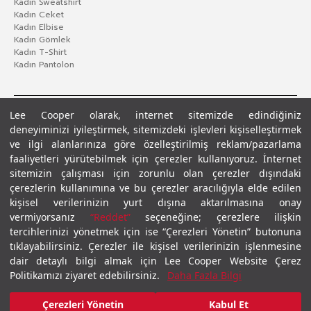
Kadın Sweatshirt
Kadın Ceket
Kadın Elbise
Kadın Gömlek
Kadın T-Shirt
Kadın Pantolon
Lee Cooper olarak, internet sitemizde edindiğiniz
deneyiminizi iyileştirmek, sitemizdeki işlevleri kişiselleştirmek
ve ilgi alanlarınıza göre özelleştirilmiş reklam/pazarlama
faaliyetleri yürütebilmek için çerezler kullanıyoruz. İnternet
sitemizin çalışması için zorunlu olan çerezler dışındaki
çerezlerin kullanımına ve bu çerezler aracılığıyla elde edilen
Gizlilik Politikası
Çerez Politikası
KVKK Aydınlatma Metni
Şartlar ve Koşullar
kişisel verilerinizin yurt dışına aktarılmasına onay
© 2026 Leecooper - Tüm Hakları Saklıdır.
vermiyorsanız
“Reddet”
seçeneğine; çerezlere ilişkin
tercihlerinizi yönetmek için ise “Çerezleri Yönetin” butonuna
tıklayabilirsiniz. Çerezler ile kişisel verilerinizin işlenmesine
dair detaylı bilgi almak için Lee Cooper Website Çerez
Politikamızı ziyaret edebilirsiniz.
Daha Fazla Bilgi
Çerezleri Yönetin
Kabul Et