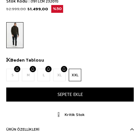
Stok Kodu
(191 LCM 232011)
₺2.999,00
₺1.499,00
50
Beden Tablosu
S
M
L
XL
XXL
Kritik Stok
ÜRÜN ÖZELLIKLERI