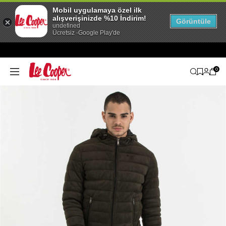
Mobil uygulamaya özel ilk
alışverişinizde %10 İndirim!
Görüntüle
undefined
Ücretsiz -Google Play'de
0