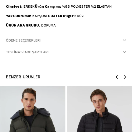
Cinsiyet
ERKEK
Ürün Karışımı
%98 POLYESTER %2 ELASTAN
Yaka Durumu
KAPŞONLU
Desen Bilgisi
DÜZ
ÜRÜN ANA GRUBU
DOKUMA
ÖDEME SEÇENEKLERI
TESLIMAT/İADE ŞARTLARI
BENZER ÜRÜNLER