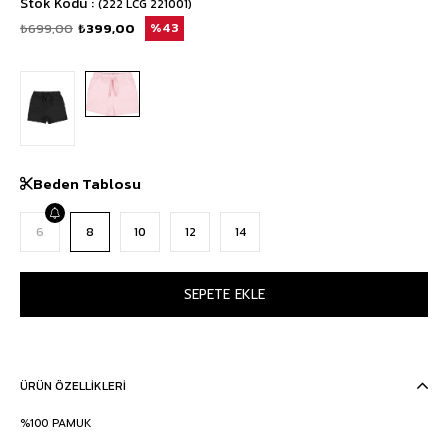
Stok Kodu
(222 LCG 221001)
₺699,00
₺399,00
43
Beden Tablosu
6
8
10
12
14
ÜRÜN ÖZELLIKLERI
%100 PAMUK