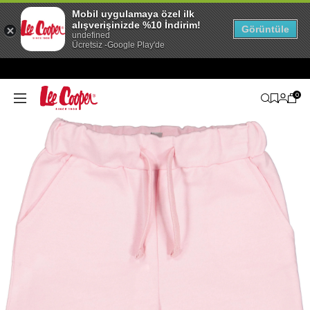
Mobil uygulamaya özel ilk
alışverişinizde %10 İndirim!
Görüntüle
undefined
Ücretsiz -Google Play'de
0