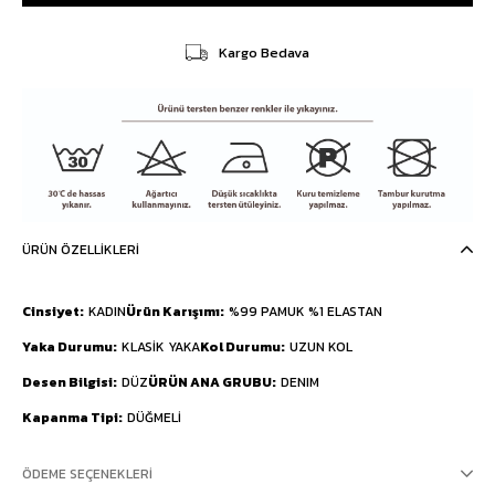
Kargo Bedava
ÜRÜN ÖZELLIKLERI
Cinsiyet
KADIN
Ürün Karışımı
%99 PAMUK %1 ELASTAN
Yaka Durumu
KLASİK YAKA
Kol Durumu
UZUN KOL
Desen Bilgisi
DÜZ
ÜRÜN ANA GRUBU
DENIM
Kapanma Tipi
DÜĞMELİ
ÖDEME SEÇENEKLERI