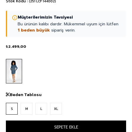
Stok Kodu
(251 LCF 144002)
Müşterilerimizin Tavsiyesi
Bu ürünün kalıbı dardır. Mükemmel uyum için lütfen
1 beden büyük
sipariş verin.
₺2.499,00
Beden Tablosu
S
M
L
XL