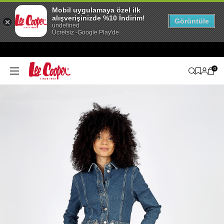
Mobil uygulamaya özel ilk
alışverişinizde %10 İndirim!
Görüntüle
undefined
Ücretsiz -Google Play'de
0