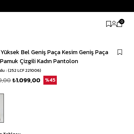
0
 Yüksek Bel Geniş Paça Kesim Geniş Paça
Pamuk Çizgili Kadın Pantolon
odu
(252 LCF 221006)
9,00
₺1.099,00
45
n Tablosu