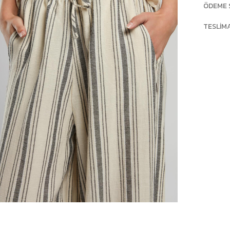
ÖDEME 
TESLIM