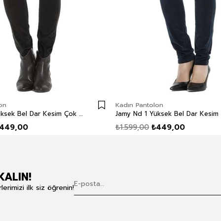
on
Kadın Pantolon
Jamy Nd 1 Yüksek Bel Dar Kesim Çok Dar Paça Yeşil Kadın Pantolon
449,00
₺1.599,00
₺449,00
KALIN!
rimizi ilk siz öğrenin!