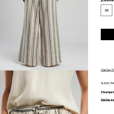
XS
ÜRÜN Ö
%100 P
Cinsiyet
ÜRÜN A