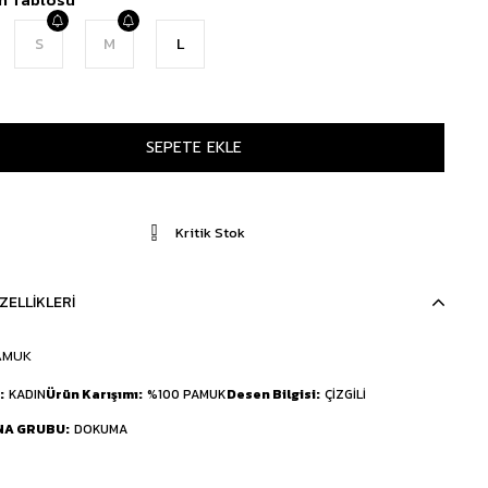
S
M
L
Kritik Stok
ZELLIKLERI
AMUK
KADIN
Ürün Karışımı
%100 PAMUK
Desen Bilgisi
ÇİZGİLİ
NA GRUBU
DOKUMA