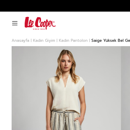
Anasayfa
Kadın Giyim
Kadın Pantolon
Saige Yüksek Bel Ge