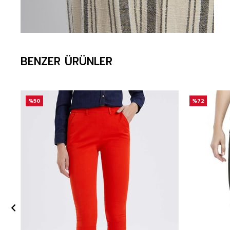
BENZER ÜRÜNLER
%50
%72