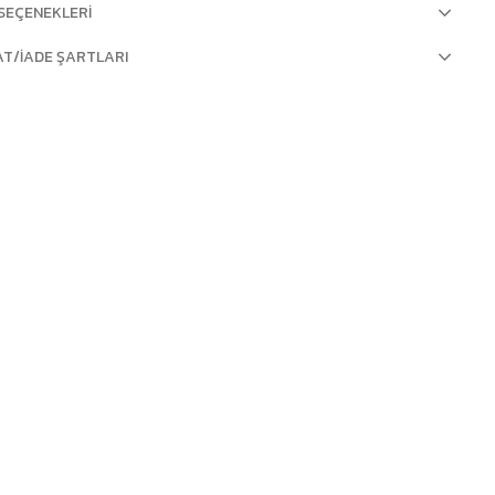
SEÇENEKLERI
AT/İADE ŞARTLARI