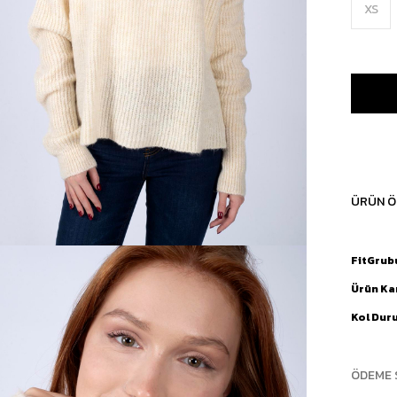
XS
ÜRÜN Ö
FitGrub
Ürün Ka
Kol Dur
ÖDEME 