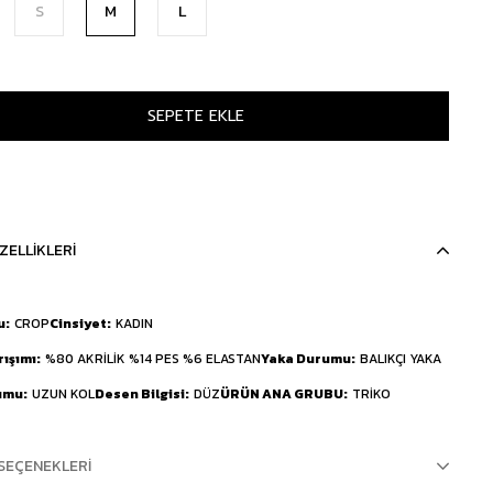
S
M
L
ZELLIKLERI
u
CROP
Cinsiyet
KADIN
rışımı
%80 AKRİLİK %14 PES %6 ELASTAN
Yaka Durumu
BALIKÇI YAKA
umu
UZUN KOL
Desen Bilgisi
DÜZ
ÜRÜN ANA GRUBU
TRİKO
SEÇENEKLERI