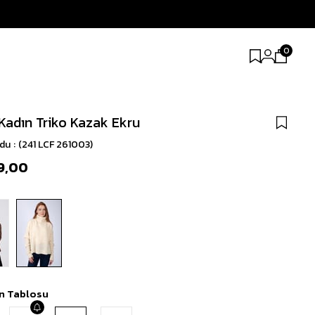
0
Kadın Triko Kazak Ekru
odu
(241 LCF 261003)
9,00
n Tablosu