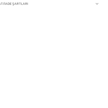
AT/İADE ŞARTLARI