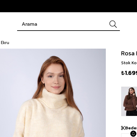
 Ekru
Rosa 
Stok K
₺1.69
Bede