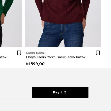
Kadın Kazak
Kad
Chaya Kadın Yarım Balıkçı Yaka Kazak Yeşil
Chaya Kadın Yarım Balıkçı Yaka Kazak Mürdüm
₺1.599,00
₺1.
Kayıt Ol