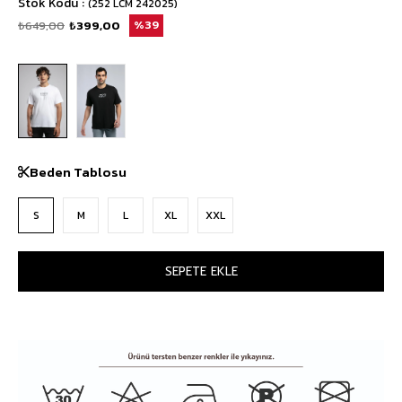
Stok Kodu
(252 LCM 242025)
₺649,00
₺399,00
39
Beden Tablosu
S
M
L
XL
XXL