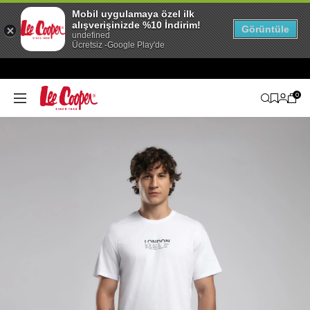
Mobil uygulamaya özel ilk
alışverişinizde %10 İndirim!
Görüntüle
undefined
Ücretsiz -Google Play'de
0