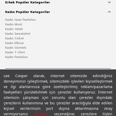
Erkek Popüler Kategoriler
Kadın Popüler Kategoriler
Kadın Jean Pantolon
Kadın Mont
Kadın Yelek
Kadın Sweatshirt
Kadın Ceket
Kadın Elbise
Kadın Gömlek
Kadın T-Shirt
Kadın Pantolon
Lee Cooper olarak, internet sitemizde edindiğiniz
deneyiminizi iyileştirmek, sitemizdeki işlevleri kişiselleştirmek
ve ilgi alanlarınıza göre özelleştirilmiş reklam/pazarlama
faaliyetleri yürütebilmek için çerezler kullanıyoruz. İnternet
sitemizin çalışması için zorunlu olan çerezler dışındaki
çerezlerin kullanımına ve bu çerezler aracılığıyla elde edilen
Gizlilik Politikası
Çerez Politikası
KVKK Aydınlatma Metni
Şartlar ve Koşullar
kişisel verilerinizin yurt dışına aktarılmasına onay
© 2026 Leecooper - Tüm Hakları Saklıdır.
vermiyorsanız
“Reddet”
seçeneğine; çerezlere ilişkin