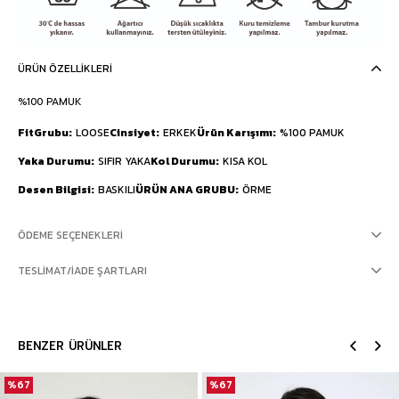
ÜRÜN ÖZELLIKLERI
%100 PAMUK
FitGrubu
LOOSE
Cinsiyet
ERKEK
Ürün Karışımı
%100 PAMUK
Yaka Durumu
SIFIR YAKA
Kol Durumu
KISA KOL
Desen Bilgisi
BASKILI
ÜRÜN ANA GRUBU
ÖRME
ÖDEME SEÇENEKLERI
TESLIMAT/İADE ŞARTLARI
BENZER ÜRÜNLER
%67
%67