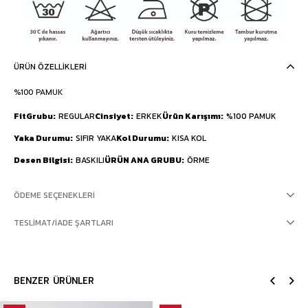
ÜRÜN ÖZELLIKLERI
%100 PAMUK
FitGrubu
REGULAR
Cinsiyet
ERKEK
Ürün Karışımı
%100 PAMUK
Yaka Durumu
SIFIR YAKA
Kol Durumu
KISA KOL
Desen Bilgisi
BASKILI
ÜRÜN ANA GRUBU
ÖRME
ÖDEME SEÇENEKLERI
TESLIMAT/İADE ŞARTLARI
BENZER ÜRÜNLER