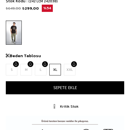
Stok Kodu
(242 LCM 242038)
₺649,00
₺299,00
54
Beden Tablosu
S
M
L
XL
XXL
Kritik Stok