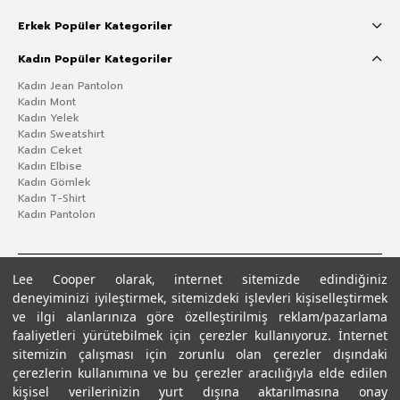
Erkek Popüler Kategoriler
Kadın Popüler Kategoriler
Kadın Jean Pantolon
Kadın Mont
Kadın Yelek
Kadın Sweatshirt
Kadın Ceket
Kadın Elbise
Kadın Gömlek
Kadın T-Shirt
Kadın Pantolon
Lee Cooper olarak, internet sitemizde edindiğiniz
deneyiminizi iyileştirmek, sitemizdeki işlevleri kişiselleştirmek
ve ilgi alanlarınıza göre özelleştirilmiş reklam/pazarlama
faaliyetleri yürütebilmek için çerezler kullanıyoruz. İnternet
sitemizin çalışması için zorunlu olan çerezler dışındaki
çerezlerin kullanımına ve bu çerezler aracılığıyla elde edilen
Gizlilik Politikası
Çerez Politikası
KVKK Aydınlatma Metni
Şartlar ve Koşullar
kişisel verilerinizin yurt dışına aktarılmasına onay
© 2026 Leecooper - Tüm Hakları Saklıdır.