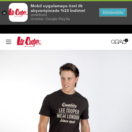
Mobil uygulamaya özel ilk
alışverişinizde %10 İndirim!
Görüntüle
undefined
Ücretsiz -Google Play'de
0