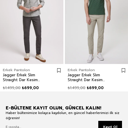
Erkek Pantolon
Erkek Pantolon
Jagger Erkek Slım
Jagger Erkek Slım
Straıght Dar Kesim
Straıght Dar Kesim
Normal Bel Dokuma
Normal Bel Dokuma
₺1.499,00
₺699,00
₺1.499,00
₺699,00
Pantolon Düz Paça Yeşil
Pantolon Düz Paça
Beyaz
E-BÜLTENE KAYIT OLUN, GÜNCEL KALIN!
Haber bültenimize kolayca kaydolun, en güncel haberlerimizi ilk siz
öğrenin!
Kayıt Ol