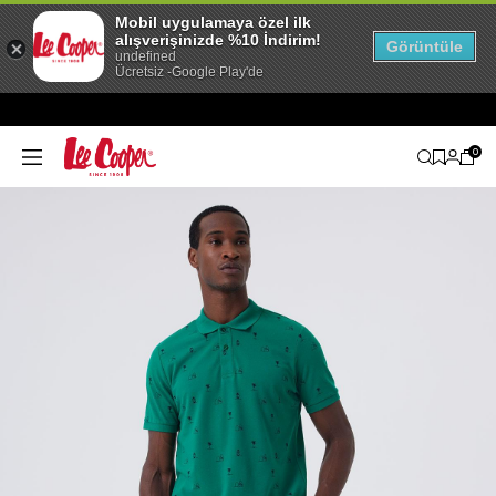
Mobil uygulamaya özel ilk
alışverişinizde %10 İndirim!
Görüntüle
undefined
Ücretsiz -Google Play'de
0