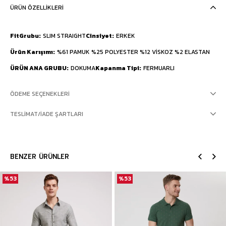
ÜRÜN ÖZELLIKLERI
FitGrubu
SLIM STRAIGHT
Cinsiyet
ERKEK
Ürün Karışımı
%61 PAMUK %25 POLYESTER %12 VİSKOZ %2 ELASTAN
ÜRÜN ANA GRUBU
DOKUMA
Kapanma Tipi
FERMUARLI
ÖDEME SEÇENEKLERI
TESLIMAT/İADE ŞARTLARI
BENZER ÜRÜNLER
%53
%53