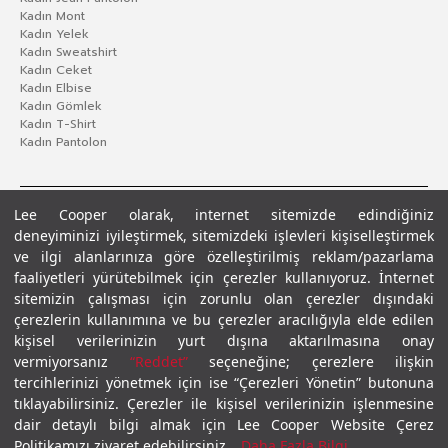
Kadın Mont
Kadın Yelek
Kadın Sweatshirt
Kadın Ceket
Kadın Elbise
Kadın Gömlek
Kadın T-Shirt
Kadın Pantolon
Lee Cooper olarak, internet sitemizde edindiğiniz
deneyiminizi iyileştirmek, sitemizdeki işlevleri kişiselleştirmek
ve ilgi alanlarınıza göre özelleştirilmiş reklam/pazarlama
faaliyetleri yürütebilmek için çerezler kullanıyoruz. İnternet
sitemizin çalışması için zorunlu olan çerezler dışındaki
çerezlerin kullanımına ve bu çerezler aracılığıyla elde edilen
Gizlilik Politikası
Çerez Politikası
KVKK Aydınlatma Metni
Şartlar ve Koşullar
kişisel verilerinizin yurt dışına aktarılmasına onay
© 2026 Leecooper - Tüm Hakları Saklıdır.
vermiyorsanız
“Reddet”
seçeneğine; çerezlere ilişkin
tercihlerinizi yönetmek için ise “Çerezleri Yönetin” butonuna
tıklayabilirsiniz. Çerezler ile kişisel verilerinizin işlenmesine
dair detaylı bilgi almak için Lee Cooper Website Çerez
Politikamızı ziyaret edebilirsiniz.
Daha Fazla Bilgi