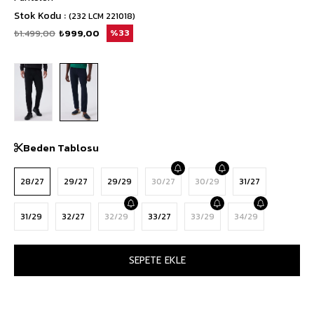
Stok Kodu
(232 LCM 221018)
₺1.499,00
₺999,00
33
Beden Tablosu
28/27
29/27
29/29
30/27
30/29
31/27
31/29
32/27
32/29
33/27
33/29
34/29