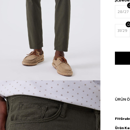
28/27
31/29
ÜRÜN Ö
FitGrub
Ürün Ka