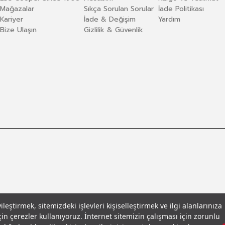
Mağazalar
Sıkça Sorulan Sorular
İade Politikası
Kariyer
İade & Değişim
Yardım
Bize Ulaşın
Gizlilik & Güvenlik
eştirmek, sitemizdeki işlevleri kişiselleştirmek ve ilgi alanlarınıza
in çerezler kullanıyoruz. İnternet sitemizin çalışması için zorunlu
llar
© 2026 Leecooper - Tüm Hakları Saklıdır.