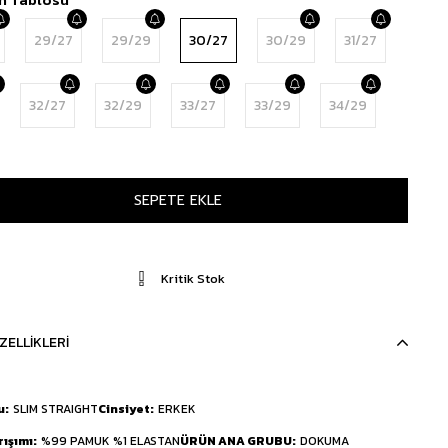
29/27
29/29
30/27
30/29
31/27
32/27
32/29
33/27
33/29
34/29
Kritik Stok
ZELLIKLERI
u
SLIM STRAIGHT
Cinsiyet
ERKEK
rışımı
%99 PAMUK %1 ELASTAN
ÜRÜN ANA GRUBU
DOKUMA