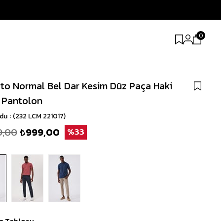
0
to Normal Bel Dar Kesim Düz Paça Haki
 Pantolon
odu
(232 LCM 221017)
9,00
₺999,00
33
n Tablosu