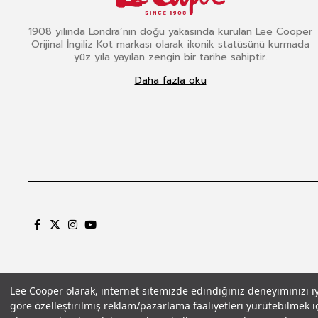
1908 yılında Londra’nın doğu yakasında kurulan Lee Cooper
Orijinal İngiliz Kot markası olarak ikonik statüsünü kurmada
yüz yıla yayılan zengin bir tarihe sahiptir.
Daha fazla oku
Lee Cooper olarak, internet sitemizde edindiğiniz deneyiminizi iyil
göre özelleştirilmiş reklam/pazarlama faaliyetleri yürütebilmek iç
Gizlilik Politikası
Çerez Politikası
KVKK Aydınlatma Metni
Şartlar ve Koşu