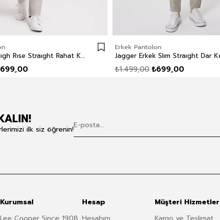
on
Erkek Pantolon
Ricky Erkek Hıgh Rıse Straıght Rahat Kesim Yüksek Bel Dokuma Pantolon Düz Paça Beyaz
699,00
₺1.499,00
₺699,00
KALIN!
rimizi ilk siz öğrenin!
Kurumsal
Hesap
Müşteri Hizmetler
Lee Cooper Since 1908
Hesabım
Kargo ve Teslimat