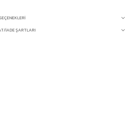
SEÇENEKLERI
AT/İADE ŞARTLARI