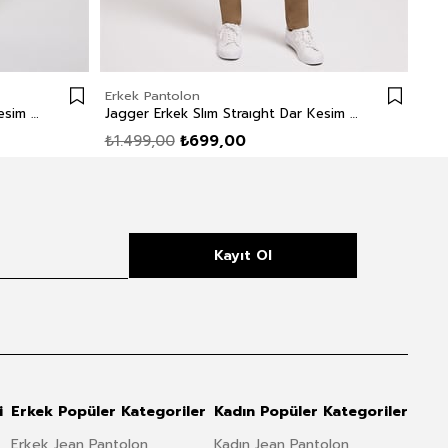
Erkek Pantolon
Erk
Jagger Erkek Slım Straıght Dar Kesim Normal Bel Dokuma Pantolon Düz Paça Beyaz
Jagger Erkek Slım Straıght Dar Kesim Normal Bel Dokuma Pantolon Düz Paça Beyaz
₺1.499,00
₺699,00
₺1.
Kayıt Ol
i
Erkek Popüler Kategoriler
Kadın Popüler Kategoriler
Erkek Jean Pantolon
Kadın Jean Pantolon