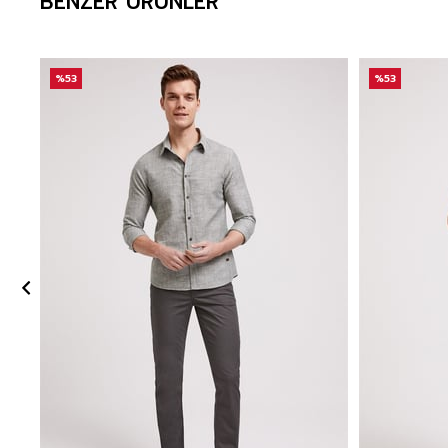
BENZER ÜRÜNLER
%53
%53