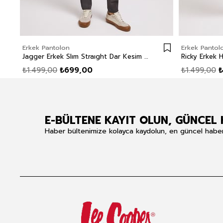
Erkek Pantolon
Erkek Pantol
Jagger Erkek Slım Straıght Dar Kesim Normal Bel Dokuma Pantolon Düz Paça Yeşil
₺1.499,00
₺699,00
₺1.499,00
₺
E-BÜLTENE KAYIT OLUN, GÜNCEL 
Haber bültenimize kolayca kaydolun, en güncel haberle