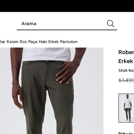
Dar Kesim Düz Paça Haki Erkek Pantolon
Rober
Erkek
Stok K
₺1.49
Bede