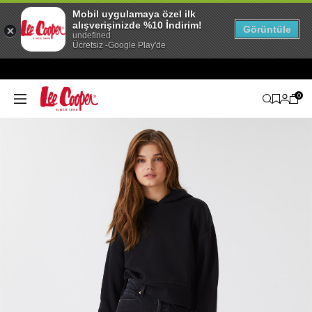
Mobil uygulamaya özel ilk
alışverişinizde %10 İndirim!
Görüntüle
undefined
Ücretsiz -Google Play'de
0