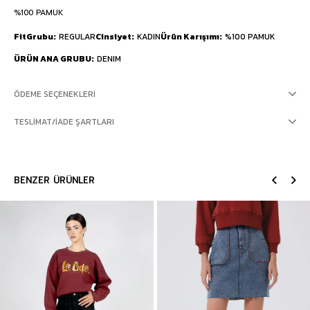
%100 PAMUK
FitGrubu
REGULAR
Cinsiyet
KADIN
Ürün Karışımı
%100 PAMUK
ÜRÜN ANA GRUBU
DENIM
ÖDEME SEÇENEKLERI
TESLIMAT/İADE ŞARTLARI
BENZER ÜRÜNLER