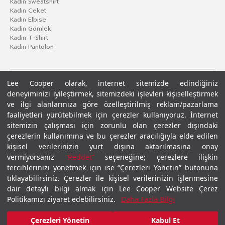
Kadın Sweatshirt
Kadın Ceket
Kadın Elbise
Kadın Gömlek
Kadın T-Shirt
Kadın Pantolon
Lee Cooper olarak, internet sitemizde edindiğiniz
deneyiminizi iyileştirmek, sitemizdeki işlevleri kişiselleştirmek
ve ilgi alanlarınıza göre özelleştirilmiş reklam/pazarlama
faaliyetleri yürütebilmek için çerezler kullanıyoruz. İnternet
sitemizin çalışması için zorunlu olan çerezler dışındaki
çerezlerin kullanımına ve bu çerezler aracılığıyla elde edilen
Gizlilik Politikası
Çerez Politikası
KVKK Aydınlatma Metni
Şartlar ve Koşullar
kişisel verilerinizin yurt dışına aktarılmasına onay
© 2026 Leecooper - Tüm Hakları Saklıdır.
vermiyorsanız
“Reddet”
seçeneğine; çerezlere ilişkin
tercihlerinizi yönetmek için ise “Çerezleri Yönetin” butonuna
tıklayabilirsiniz. Çerezler ile kişisel verilerinizin işlenmesine
dair detaylı bilgi almak için Lee Cooper Website Çerez
Politikamızı ziyaret edebilirsiniz.
Daha Fazla Bilgi
₺1.299,00
Çerezleri Yönetin
Kabul Et