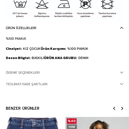
ÜRÜN ÖZELLIKLERI
%100 PAMUK
Cinsiyet
KIZ ÇOCUK
Ürün Karışımı
%100 PAMUK
Desen Bilgisi
BASKILI
ÜRÜN ANA GRUBU
DENIM
ÖDEME SEÇENEKLERI
TESLIMAT/İADE ŞARTLARI
BENZER ÜRÜNLER
%40
YENI