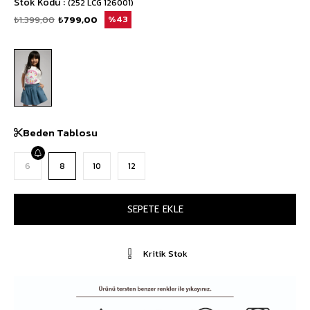
Stok Kodu
(252 LCG 126001)
₺1.399,00
₺799,00
43
Beden Tablosu
6
8
10
12
Kritik Stok