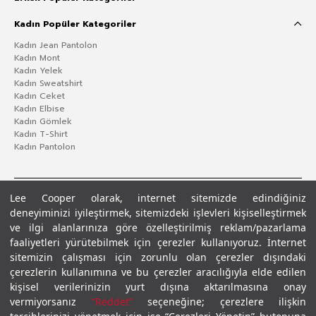
Kadın Popüler Kategoriler
Kadın Jean Pantolon
Kadın Mont
Kadın Yelek
Kadın Sweatshirt
Kadın Ceket
Kadın Elbise
Kadın Gömlek
Kadın T-Shirt
Kadın Pantolon
Lee Cooper olarak, internet sitemizde edindiğiniz
deneyiminizi iyileştirmek, sitemizdeki işlevleri kişiselleştirmek
ve ilgi alanlarınıza göre özelleştirilmiş reklam/pazarlama
faaliyetleri yürütebilmek için çerezler kullanıyoruz. İnternet
sitemizin çalışması için zorunlu olan çerezler dışındaki
çerezlerin kullanımına ve bu çerezler aracılığıyla elde edilen
Gizlilik Politikası
Çerez Politikası
KVKK Aydınlatma Metni
Şartlar ve Koşullar
kişisel verilerinizin yurt dışına aktarılmasına onay
© 2026 Leecooper - Tüm Hakları Saklıdır.
vermiyorsanız
“Reddet”
seçeneğine; çerezlere ilişkin