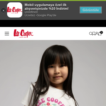
Mobil uygulamaya özel ilk
alışverişinizde %10 İndirim!
Görüntüle
undefined
Ücretsiz -Google Play'de
0