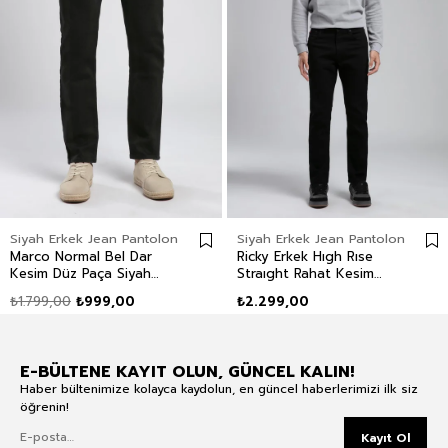
Siyah Erkek Jean Pantolon
Siyah Erkek Jean Pantolon
Marco Normal Bel Dar
Ricky Erkek Hıgh Rıse
Kesim Düz Paça Siyah
Straıght Rahat Kesim
Erkek Jean Pantolon
Yüksek Bel Düz Paça
₺1.799,00
₺999,00
₺2.299,00
Jean Pantolon Siyah
E-BÜLTENE KAYIT OLUN, GÜNCEL KALIN!
Haber bültenimize kolayca kaydolun, en güncel haberlerimizi ilk siz
öğrenin!
Kayıt Ol