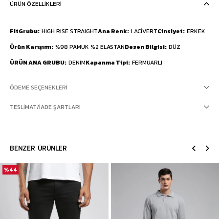
ÜRÜN ÖZELLIKLERI
FitGrubu
HIGH RISE STRAIGHT
Ana Renk
LACİVERT
Cinsiyet
ERKEK
Ürün Karışımı
%98 PAMUK %2 ELASTAN
Desen Bilgisi
DÜZ
ÜRÜN ANA GRUBU
DENIM
Kapanma Tipi
FERMUARLI
ÖDEME SEÇENEKLERI
TESLIMAT/İADE ŞARTLARI
BENZER ÜRÜNLER
%44