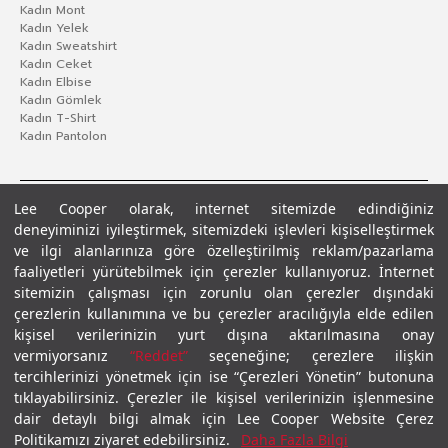
Kadın Mont
Kadın Yelek
Kadın Sweatshirt
Kadın Ceket
Kadın Elbise
Kadın Gömlek
Kadın T-Shirt
Kadın Pantolon
Lee Cooper olarak, internet sitemizde edindiğiniz
deneyiminizi iyileştirmek, sitemizdeki işlevleri kişiselleştirmek
ve ilgi alanlarınıza göre özelleştirilmiş reklam/pazarlama
faaliyetleri yürütebilmek için çerezler kullanıyoruz. İnternet
sitemizin çalışması için zorunlu olan çerezler dışındaki
çerezlerin kullanımına ve bu çerezler aracılığıyla elde edilen
Gizlilik Politikası
Çerez Politikası
KVKK Aydınlatma Metni
Şartlar ve Koşullar
kişisel verilerinizin yurt dışına aktarılmasına onay
© 2026 Leecooper - Tüm Hakları Saklıdır.
vermiyorsanız
“Reddet”
seçeneğine; çerezlere ilişkin
tercihlerinizi yönetmek için ise “Çerezleri Yönetin” butonuna
tıklayabilirsiniz. Çerezler ile kişisel verilerinizin işlenmesine
dair detaylı bilgi almak için Lee Cooper Website Çerez
Politikamızı ziyaret edebilirsiniz.
Daha Fazla Bilgi