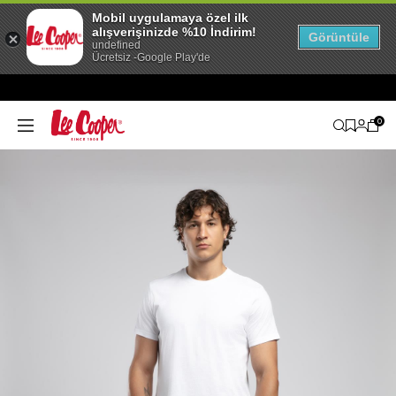
Mobil uygulamaya özel ilk
alışverişinizde %10 İndirim!
Görüntüle
undefined
Ücretsiz -Google Play'de
0