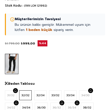
Stok Kodu
(199 LCM 121992)
Müşterilerimizin Tavsiyesi
Bu ürünün kalıbı geniştir. Mükemmel uyum için
lütfen
1 beden küçük
sipariş verin.
₺1.799,00
₺999,00
44
Beden Tablosu
31/32
32/32
32/34
33/32
33/34
34/30
34/32
34/34
36/30
36/32
36/34
38/32