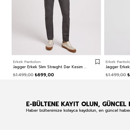
Erkek Pantolon
Erkek Pantol
Jagger Erkek Slım Straıght Dar Kesim Normal Bel Dokuma Pantolon Düz Paça Yeşil
₺1.499,00
₺699,00
₺1.499,00
₺
E-BÜLTENE KAYIT OLUN, GÜNCEL 
Haber bültenimize kolayca kaydolun, en güncel haberle