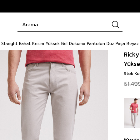
se Straıght Rahat Kesim Yüksek Bel Dokuma Pantolon Düz Paça Beyaz
Ricky
Yükse
Stok K
₺1.49
Bede