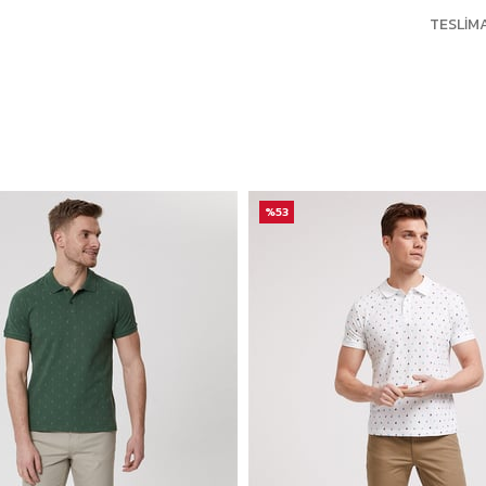
TESLIM
%53