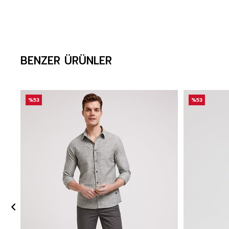
BENZER ÜRÜNLER
%53
%53