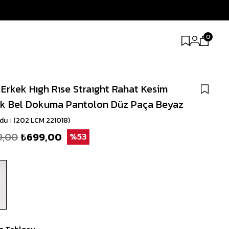
0
 Erkek Hıgh Rıse Straıght Rahat Kesim
k Bel Dokuma Pantolon Düz Paça Beyaz
odu
(202 LCM 221018)
9,00
₺699,00
53
n Tablosu