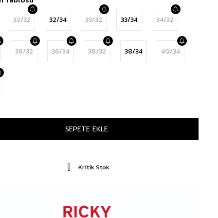
32/32
32/34
33/32
33/34
34/32
36/32
36/34
38/32
38/34
40/34
Kritik Stok