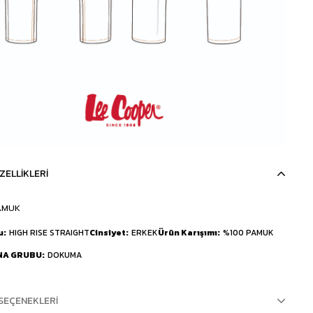
ZELLIKLERI
AMUK
u
HIGH RISE STRAIGHT
Cinsiyet
ERKEK
Ürün Karışımı
%100 PAMUK
NA GRUBU
DOKUMA
SEÇENEKLERI