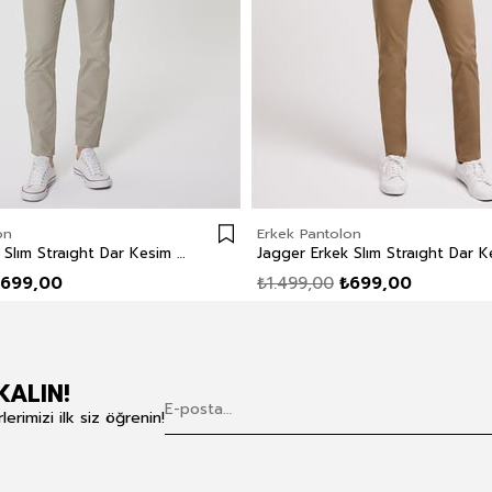
on
Erkek Pantolon
Jagger Erkek Slım Straıght Dar Kesim Normal Bel Dokuma Pantolon Düz Paça Beyaz
699,00
₺1.499,00
₺699,00
KALIN!
rimizi ilk siz öğrenin!