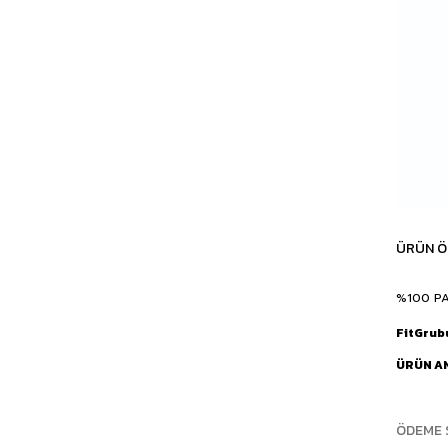
ÜRÜN Ö
%100 P
FitGrub
ÜRÜN A
ÖDEME 