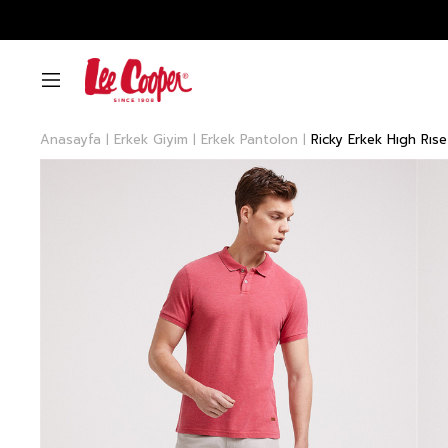
Anasayfa
Erkek Giyim
Erkek Pantolon
Ricky Erkek Hıgh Rı