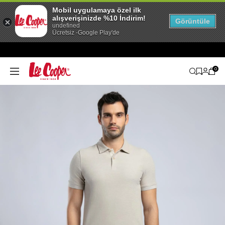
Mobil uygulamaya özel ilk
alışverişinizde %10 İndirim!
Görüntüle
undefined
Ücretsiz -Google Play'de
0