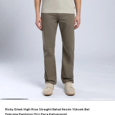
Ricky Erkek Hıgh Rıse Straıght Rahat Kesim Yüksek Bel
Dokuma Pantolon Düz Paça Kahverengi