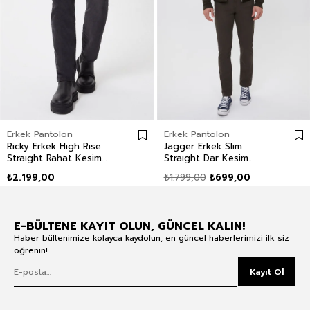
Erkek Pantolon
Erkek Pantolon
Ricky Erkek Hıgh Rıse
Jagger Erkek Slım
Straıght Rahat Kesim
Straıght Dar Kesim
Yüksek Bel Dokuma
Normal Bel Dokuma
₺2.199,00
₺1.799,00
₺699,00
Pantolon Düz Paça Gri
Pantolon Düz Paça Yeşil
E-BÜLTENE KAYIT OLUN, GÜNCEL KALIN!
Haber bültenimize kolayca kaydolun, en güncel haberlerimizi ilk siz
öğrenin!
Kayıt Ol