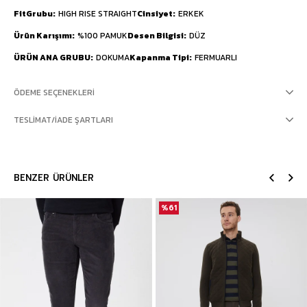
FitGrubu
HIGH RISE STRAIGHT
Cinsiyet
ERKEK
Ürün Karışımı
%100 PAMUK
Desen Bilgisi
DÜZ
ÜRÜN ANA GRUBU
DOKUMA
Kapanma Tipi
FERMUARLI
ÖDEME SEÇENEKLERI
TESLIMAT/İADE ŞARTLARI
BENZER ÜRÜNLER
%61