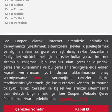
Kadın Sweatshirt
Kadın Ceket
Kadın Elbise
Kadın Gömlek
Kadın T-Shirt
Kadın Pantolon
Lee Cooper olarak, internet sitemizde edindiğiniz
deneyiminizi iyileştirmek, sitemizdeki işlevleri kişiselleştirmek
ve ilgi alanlarınıza göre özelleştirilmiş reklam/pazarlama
faaliyetleri yürütebilmek için çerezler kullanıyoruz. İnternet
sitemizin çalışması için zorunlu olan çerezler dışındaki
çerezlerin kullanımına ve bu çerezler aracılığıyla elde edilen
Gizlilik Politikası
Çerez Politikası
KVKK Aydınlatma Metni
Şartlar ve Koşullar
kişisel verilerinizin yurt dışına aktarılmasına onay
© 2026 Leecooper - Tüm Hakları Saklıdır.
vermiyorsanız
“Reddet”
seçeneğine; çerezlere ilişkin
tercihlerinizi yönetmek için ise “Çerezleri Yönetin” butonuna
tıklayabilirsiniz. Çerezler ile kişisel verilerinizin işlenmesine
dair detaylı bilgi almak için Lee Cooper Website Çerez
Politikamızı ziyaret edebilirsiniz.
Daha Fazla Bilgi
₺2.399,00
Çerezleri Yönetin
Kabul Et
₺1.799,00