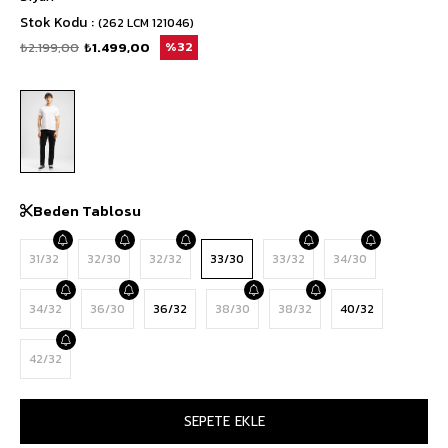
Stok Kodu
(262 LCM 121046)
₺2.199,00
₺1.499,00
32
Beden Tablosu
31/32
32/30
32/32
33/30
33/32
34/30
34/32
36/30
36/32
38/30
38/32
40/32
42/32