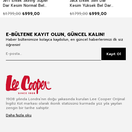
Jeff Erkek Skınny Süper
Jack Erkek Slım Dar
Dar Kesim Normal Bel
Kesim Yüksek Bel Dar
Dar Paça Jean Pantolon
Paça Jean Pantolon Mavi
₺1.799,00
₺999,00
₺1.799,00
₺999,00
Mavi
E-BÜLTENE KAYIT OLUN, GÜNCEL KALIN!
Haber bültenimize kolayca kaydolun, en güncel haberlerimizi ilk siz
öğrenin!
Kayıt Ol
1908 yılında Londra’nın doğu yakasında kurulan Lee Cooper Orijinal
İngiliz Kot markası olarak ikonik statüsünü kurmada yüz yıla yayılan
zengin bir tarihe sahiptir.
Daha fazla oku