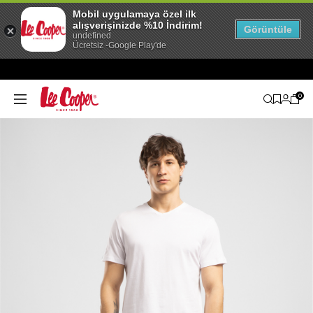
Mobil uygulamaya özel ilk
alışverişinizde %10 İndirim!
Görüntüle
undefined
Ücretsiz -Google Play'de
0