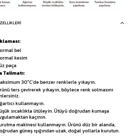
ZELLIKLERI
ıklaması:
ormal bel
ormal kesim
üz paça
 Talimatı:
aksimum 30°C’de benzer renklerle yıkayın.
rünü ters çevirerek yıkayın, böylece renk solmasını
nlersiniz.
ğartıcı kullanmayın.
üşük sıcaklıkta ütüleyin. Ütüyü doğrudan kumaşa
ygulamaktan kaçının.
urutma makinesi kullanmayın. Ürünü düz bir alanda,
oğrudan güneş ışığından uzak, doğal yollarla kurutun.