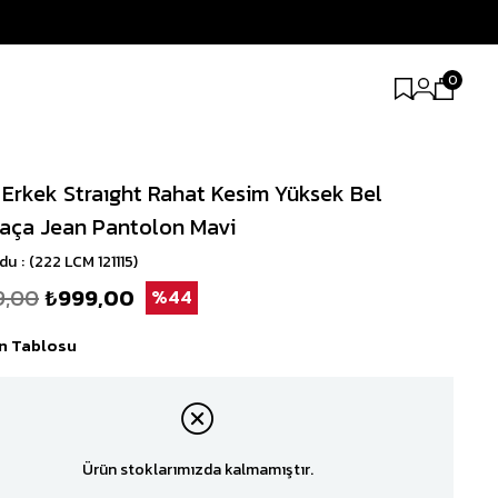
0
 Erkek Straıght Rahat Kesim Yüksek Bel
aça Jean Pantolon Mavi
odu
(222 LCM 121115)
9,00
₺999,00
44
n Tablosu
Ürün stoklarımızda kalmamıştır.