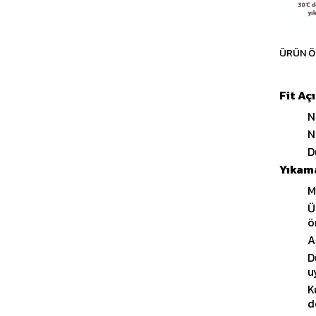
ÜRÜN Ö
Fit Aç
N
N
D
Yıkama
M
Ü
ö
A
D
u
K
d