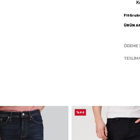
K
FitGrub
ÜRÜN A
ÖDEME 
TESLIM
%44