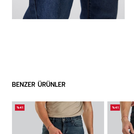
BENZER ÜRÜNLER
%41
%41