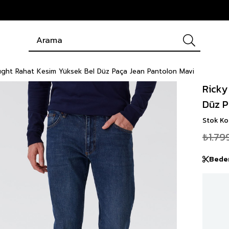
aıght Rahat Kesim Yüksek Bel Düz Paça Jean Pantolon Mavi
Ricky
Düz P
Stok K
₺1.79
Bede