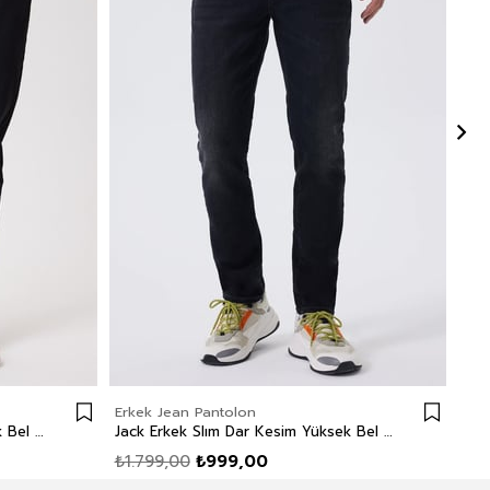
Erkek Jean Pantolon
Erk
Jack Erkek Slım Dar Kesim Yüksek Bel Dar Paça Jean Pantolon Siyah
Jack Erkek Slım Dar Kesim Yüksek Bel Dar Paça Jean Pantolon Gri
₺1.799,00
₺999,00
₺1.