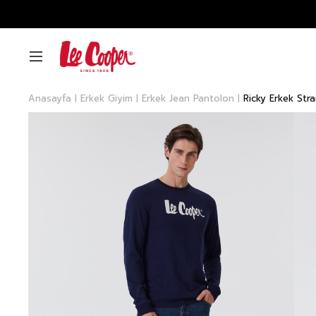
Anasayfa
Erkek Giyim
Erkek Jean Pantolon
Ricky Erkek Str