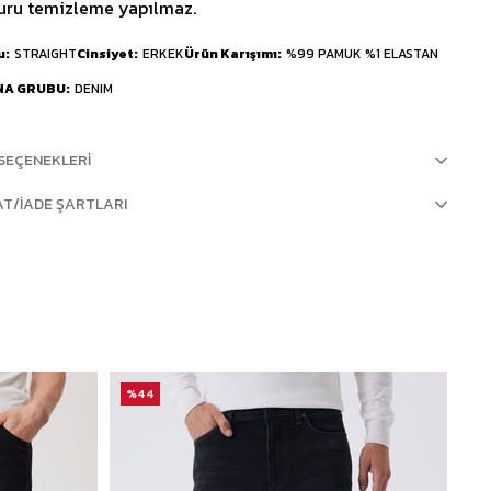
uru temizleme yapılmaz.
u
STRAIGHT
Cinsiyet
ERKEK
Ürün Karışımı
%99 PAMUK %1 ELASTAN
NA GRUBU
DENIM
SEÇENEKLERI
AT/İADE ŞARTLARI
%44
%