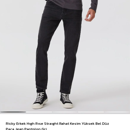
Ricky Erkek Hıgh Rıse Straıght Rahat Kesim Yüksek Bel Düz
Paça Jean Pantolon Gri