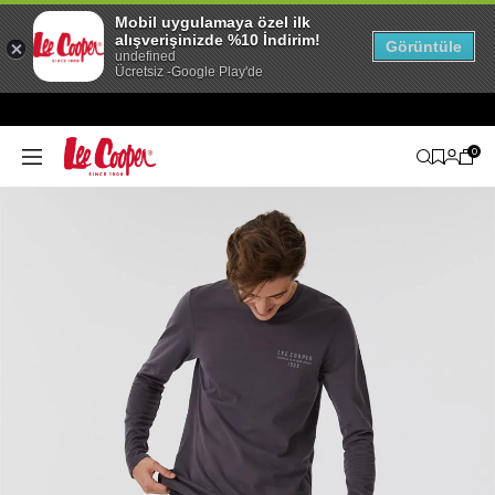
Mobil uygulamaya özel ilk
alışverişinizde %10 İndirim!
Görüntüle
undefined
Ücretsiz -Google Play'de
0