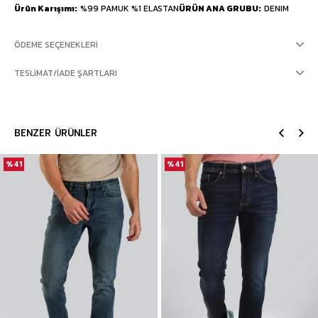
Ürün Karışımı
%99 PAMUK %1 ELASTAN
ÜRÜN ANA GRUBU
DENIM
ÖDEME SEÇENEKLERI
TESLIMAT/İADE ŞARTLARI
BENZER ÜRÜNLER
%41
%41