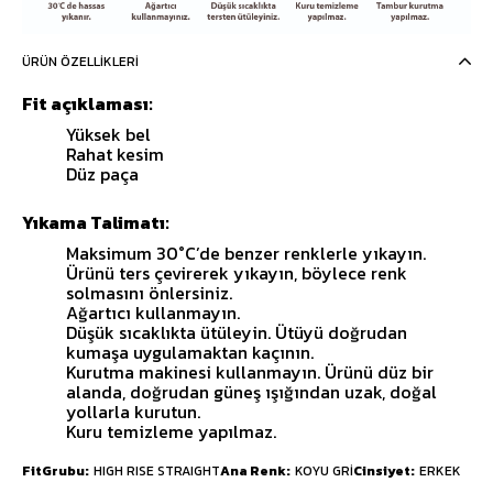
ÜRÜN ÖZELLIKLERI
Fit açıklaması:
Yüksek bel
Rahat kesim
Düz paça
Yıkama Talimatı:
Maksimum 30°C’de benzer renklerle yıkayın.
Ürünü ters çevirerek yıkayın, böylece renk
solmasını önlersiniz.
Ağartıcı kullanmayın.
Düşük sıcaklıkta ütüleyin. Ütüyü doğrudan
kumaşa uygulamaktan kaçının.
Kurutma makinesi kullanmayın. Ürünü düz bir
alanda, doğrudan güneş ışığından uzak, doğal
yollarla kurutun.
Kuru temizleme yapılmaz.
FitGrubu
HIGH RISE STRAIGHT
Ana Renk
KOYU GRİ
Cinsiyet
ERKEK