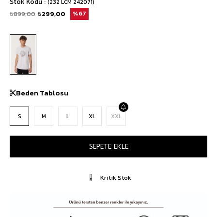
Stok Kodu
(232 LCM 242071)
₺899,00
₺299,00
67
Beden Tablosu
S
M
L
XL
XXL
Kritik Stok