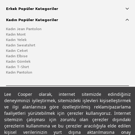
Erkek Popüler Kategoriler
Kadın Popüler Kategoriler
Kadın Jean Pantolon
Kadın Mont
Kadın Yelek
Kadın Sweatshirt
Kadın Ceket
Kadın Elbise
Kadın Gömlek
Kadın T-Shirt
Kadın Pantolon
Lee Cooper olarak, internet sitemizde edindiğiniz
deneyiminizi iyileştirmek, sitemizdeki işlevleri kişiselleştirmek
ve ilgi alanlarınıza göre özelleştirilmiş reklam/pazarlama
faaliyetleri yürütebilmek için çerezler kullanıyoruz. İnternet
sitemizin çalışması için zorunlu olan çerezler dışındaki
çerezlerin kullanımına ve bu çerezler aracılığıyla elde edilen
Gizlilik Politikası
Çerez Politikası
KVKK Aydınlatma Metni
Şartlar ve Koşullar
kişisel verilerinizin yurt dışına aktarılmasına onay
© 2026 Leecooper - Tüm Hakları Saklıdır.