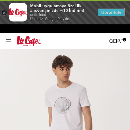
Mobil uygulamaya özel ilk
alışverişinizde %10 İndirim!
Görüntüle
undefined
Ücretsiz -Google Play'de
0