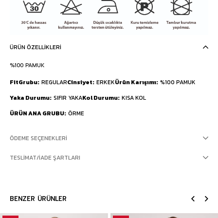
ÜRÜN ÖZELLIKLERI
%100 PAMUK
FitGrubu
REGULAR
Cinsiyet
ERKEK
Ürün Karışımı
%100 PAMUK
Yaka Durumu
SIFIR YAKA
Kol Durumu
KISA KOL
ÜRÜN ANA GRUBU
ÖRME
ÖDEME SEÇENEKLERI
TESLIMAT/İADE ŞARTLARI
BENZER ÜRÜNLER