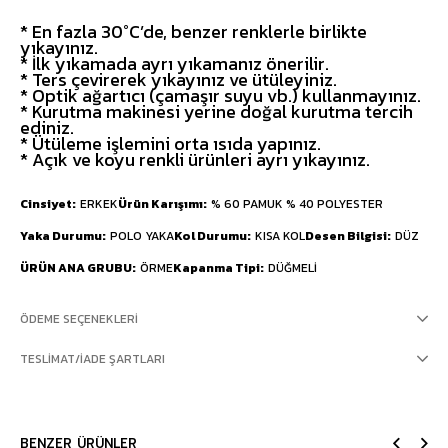
* En fazla 30°C’de, benzer renklerle birlikte
yıkayınız.
* İlk yıkamada ayrı yıkamanız önerilir.
* Ters çevirerek yıkayınız ve ütüleyiniz.
* Optik ağartıcı (çamaşır suyu vb.) kullanmayınız.
* Kurutma makinesi yerine doğal kurutma tercih
ediniz.
* Ütüleme işlemini orta ısıda yapınız.
* Açık ve koyu renkli ürünleri ayrı yıkayınız.
Cinsiyet
ERKEK
Ürün Karışımı
% 60 PAMUK % 40 POLYESTER
Yaka Durumu
POLO YAKA
Kol Durumu
KISA KOL
Desen Bilgisi
DÜZ
ÜRÜN ANA GRUBU
ÖRME
Kapanma Tipi
DÜĞMELİ
ÖDEME SEÇENEKLERI
TESLIMAT/İADE ŞARTLARI
BENZER ÜRÜNLER