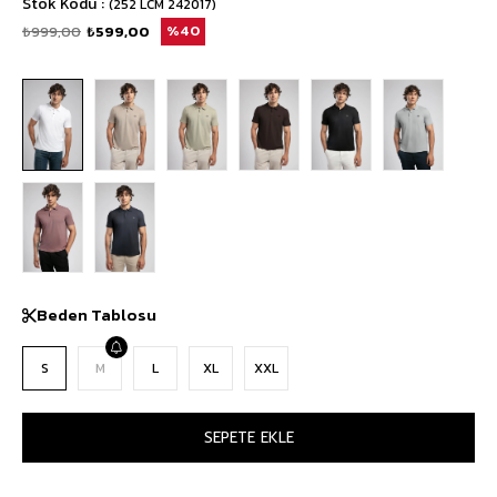
Stok Kodu
(252 LCM 242017)
₺999,00
₺599,00
40
Beden Tablosu
S
M
L
XL
XXL