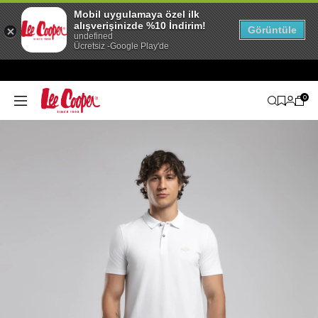
Mobil uygulamaya özel ilk
alışverişinizde %10 İndirim!
Görüntüle
undefined
Ücretsiz -Google Play'de
0