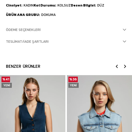
Cinsiyet
KADIN
Kol Durumu
KOLSUZ
Desen Bilgisi
DÜZ
ÜRÜN ANA GRUBU
DOKUMA
ÖDEME SEÇENEKLERI
TESLIMAT/İADE ŞARTLARI
BENZER ÜRÜNLER
%41
%36
YENI
YENI