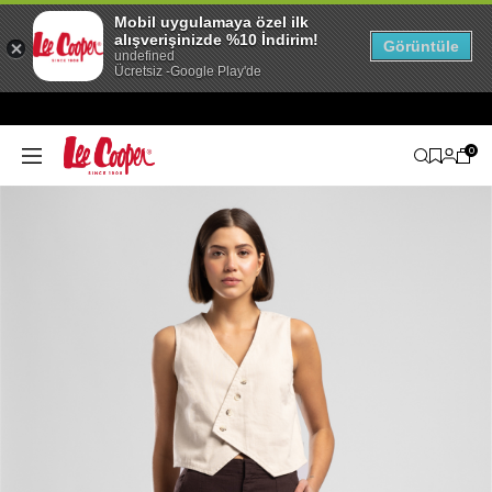
Mobil uygulamaya özel ilk
alışverişinizde %10 İndirim!
Görüntüle
undefined
Ücretsiz -Google Play'de
0