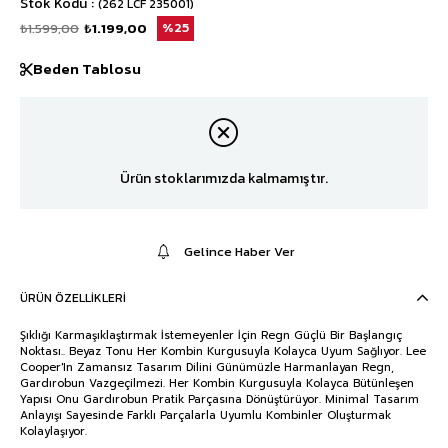
Stok Kodu
(262 LCF 235001)
₺1.599,00
₺1.199,00
25
Beden Tablosu
Ürün stoklarımızda kalmamıştır.
Gelince Haber Ver
ÜRÜN ÖZELLIKLERI
Şıklığı Karmaşıklaştırmak İstemeyenler İçin Regn Güçlü Bir Başlangıç
Noktası.. Beyaz Tonu Her Kombin Kurgusuyla Kolayca Uyum Sağlıyor. Lee
Cooper'In Zamansız Tasarım Dilini Günümüzle Harmanlayan Regn,
Gardırobun Vazgeçilmezi. Her Kombin Kurgusuyla Kolayca Bütünleşen
Yapısı Onu Gardırobun Pratik Parçasına Dönüştürüyor. Minimal Tasarım
Anlayışı Sayesinde Farklı Parçalarla Uyumlu Kombinler Oluşturmak
Kolaylaşıyor.