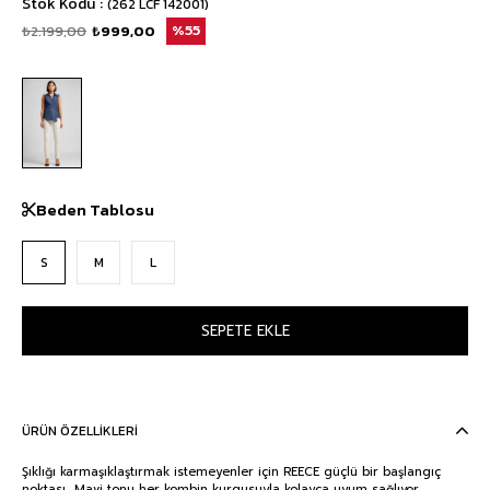
Stok Kodu
(262 LCF 142001)
₺2.199,00
₺999,00
55
Beden Tablosu
S
M
L
ÜRÜN ÖZELLIKLERI
Şıklığı karmaşıklaştırmak istemeyenler için REECE güçlü bir başlangıç
noktası.. Mavi tonu her kombin kurgusuyla kolayca uyum sağlıyor.