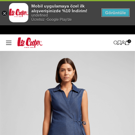
Mobil uygulamaya özel ilk
alışverişinizde %10 İndirim!
Görüntüle
undefined
Ücretsiz -Google Play'de
0