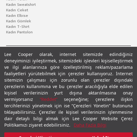
Kadın Sweatshirt
Kadın Ceket
Kadın Elbise
Kadın Gömlek
Kadın T-Shirt
Kadın Pantolon
Lee Cooper olarak, internet sitemizde edindiğiniz
deneyiminizi iyileştirmek, sitemizdeki işlevleri kişiselleştirmek
ve ilgi alanlarınıza göre özelleştirilmiş reklam/pazarlama
faaliyetleri yürütebilmek için çerezler kullanıyoruz. İnternet
sitemizin çalışması için zorunlu olan çerezler dışındaki
çerezlerin kullanımına ve bu çerezler aracılığıyla elde edilen
Gizlilik Politikası
Çerez Politikası
KVKK Aydınlatma Metni
Şartlar ve Koşullar
kişisel verilerinizin yurt dışına aktarılmasına onay
© 2026 Leecooper - Tüm Hakları Saklıdır.
vermiyorsanız
“Reddet”
seçeneğine; çerezlere ilişkin
tercihlerinizi yönetmek için ise “Çerezleri Yönetin” butonuna
tıklayabilirsiniz. Çerezler ile kişisel verilerinizin işlenmesine
dair detaylı bilgi almak için Lee Cooper Website Çerez
Politikamızı ziyaret edebilirsiniz.
Daha Fazla Bilgi