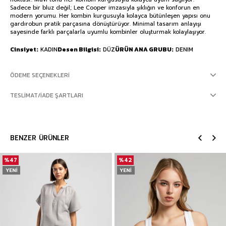
Sadece bir bluz değil; Lee Cooper imzasıyla şıklığın ve konforun en
modern yorumu. Her kombin kurgusuyla kolayca bütünleşen yapısı onu
gardırobun pratik parçasına dönüştürüyor. Minimal tasarım anlayışı
sayesinde farklı parçalarla uyumlu kombinler oluşturmak kolaylaşıyor.
Cinsiyet
KADIN
Desen Bilgisi
DÜZ
ÜRÜN ANA GRUBU
DENIM
ÖDEME SEÇENEKLERI
TESLIMAT/İADE ŞARTLARI
BENZER ÜRÜNLER
%47
%42
YENI
YENI