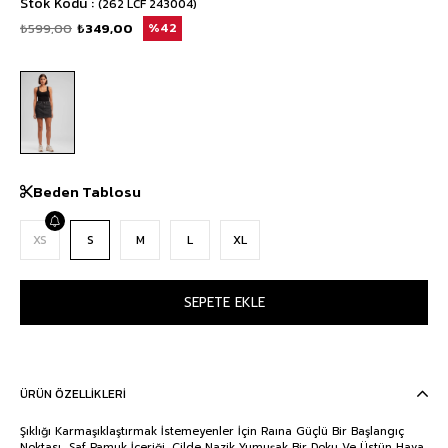
Stok Kodu
(262 LCF 243004)
₺599,00
₺349,00
42
Beden Tablosu
XS
S
M
L
XL
ÜRÜN ÖZELLIKLERI
Şıklığı Karmaşıklaştırmak İstemeyenler İçin Raına Güçlü Bir Başlangıç
Noktası.. Saf Pamuk İçeriği, Cilde Nazik Yumuşak Bir Doku Ve Üstün Hava