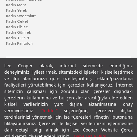
Kadın Mont
Kadın Yelek
Kadın Sweatshirt
Kadın Ceket
Kadın Elbise
Kadın Gömlek
Kadın T-Shirt
Kadın Pantolon
Lee Cooper olarak, internet sitemizde edindiğiniz
deneyiminizi iyileştirmek, sitemizdeki işlevleri kişiselleştirmek
ve ilgi alanlarınıza göre özelleştirilmiş reklam/pazarlama
faaliyetleri yürütebilmek için çerezler kullanıyoruz. İnternet
sitemizin çalışması için zorunlu olan çerezler dışındaki
çerezlerin kullanımına ve bu çerezler aracılığıyla elde edilen
Gizlilik Politikası
Çerez Politikası
KVKK Aydınlatma Metni
Şartlar ve Koşullar
kişisel verilerinizin yurt dışına aktarılmasına onay
© 2026 Leecooper - Tüm Hakları Saklıdır.
vermiyorsanız
“Reddet”
seçeneğine; çerezlere ilişkin
tercihlerinizi yönetmek için ise “Çerezleri Yönetin” butonuna
tıklayabilirsiniz. Çerezler ile kişisel verilerinizin işlenmesine
dair detaylı bilgi almak için Lee Cooper Website Çerez
Politikamızı ziyaret edebilirsiniz.
Daha Fazla Bilgi