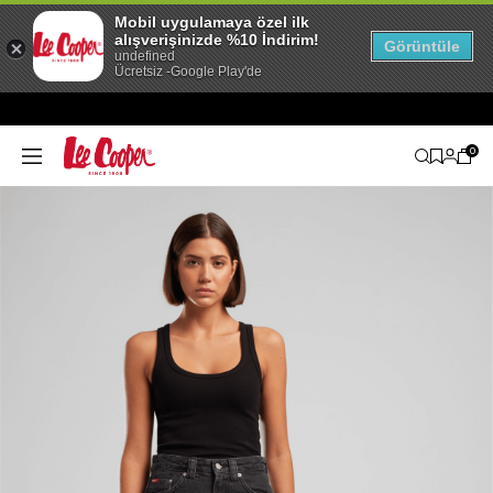
Mobil uygulamaya özel ilk
alışverişinizde %10 İndirim!
Görüntüle
undefined
Ücretsiz -Google Play'de
0