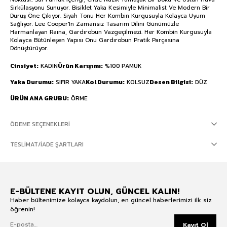
Sirkülasyonu Sunuyor. Bisiklet Yaka Kesimiyle Minimalist Ve Modern Bir
Duruş Öne Çıkıyor. Siyah Tonu Her Kombin Kurgusuyla Kolayca Uyum
Sağlıyor. Lee Cooper'In Zamansız Tasarım Dilini Günümüzle
Harmanlayan Raına, Gardırobun Vazgeçilmezi. Her Kombin Kurgusuyla
Kolayca Bütünleşen Yapısı Onu Gardırobun Pratik Parçasına
Dönüştürüyor.
Cinsiyet
KADIN
Ürün Karışımı
%100 PAMUK
Yaka Durumu
SIFIR YAKA
Kol Durumu
KOLSUZ
Desen Bilgisi
DÜZ
ÜRÜN ANA GRUBU
ÖRME
ÖDEME SEÇENEKLERI
TESLIMAT/İADE ŞARTLARI
E-BÜLTENE KAYIT OLUN, GÜNCEL KALIN!
Haber bültenimize kolayca kaydolun, en güncel haberlerimizi ilk siz
öğrenin!
Kayıt Ol