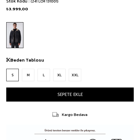
Stok Kodu
(241 LCM 131001)
₺3.999,00
Beden Tablosu
S
M
L
XL
XXL
Kargo Bedava