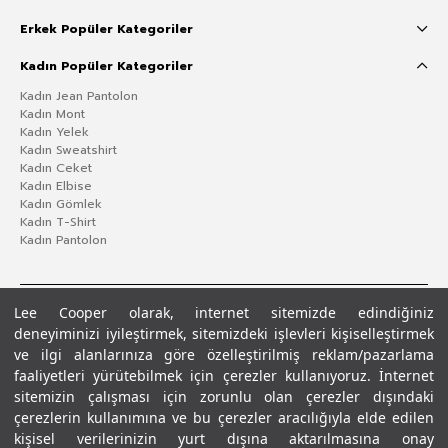
Erkek Popüler Kategoriler
Kadın Popüler Kategoriler
Kadın Jean Pantolon
Kadın Mont
Kadın Yelek
Kadın Sweatshirt
Kadın Ceket
Kadın Elbise
Kadın Gömlek
Kadın T-Shirt
Kadın Pantolon
Lee Cooper olarak, internet sitemizde edindiğiniz
deneyiminizi iyileştirmek, sitemizdeki işlevleri kişiselleştirmek
ve ilgi alanlarınıza göre özelleştirilmiş reklam/pazarlama
faaliyetleri yürütebilmek için çerezler kullanıyoruz. İnternet
sitemizin çalışması için zorunlu olan çerezler dışındaki
çerezlerin kullanımına ve bu çerezler aracılığıyla elde edilen
Gizlilik Politikası
Çerez Politikası
KVKK Aydınlatma Metni
Şartlar ve Koşullar
kişisel verilerinizin yurt dışına aktarılmasına onay
© 2026 Leecooper - Tüm Hakları Saklıdır.