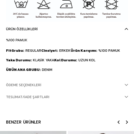
ÜRÜN ÖZELLIKLERI
%100 PAMUK
FitGrubu
REGULAR
Cinsiyet
ERKEK
Ürün Karışımı
%100 PAMUK
Yaka Durumu
KLASİK YAKA
Kol Durumu
UZUN KOL
ÜRÜN ANA GRUBU
DENIM
ÖDEME SEÇENEKLERI
TESLIMAT/İADE ŞARTLARI
BENZER ÜRÜNLER