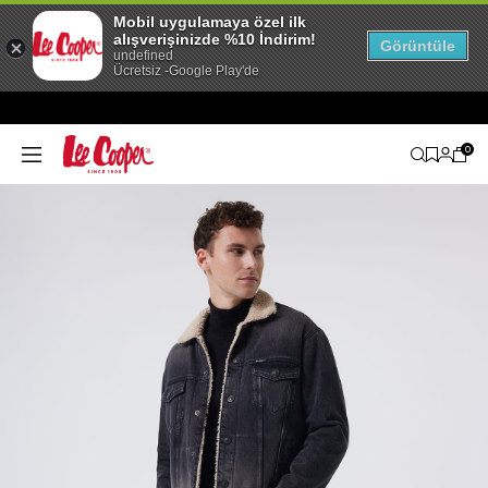
Mobil uygulamaya özel ilk
alışverişinizde %10 İndirim!
Görüntüle
undefined
Ücretsiz -Google Play'de
0