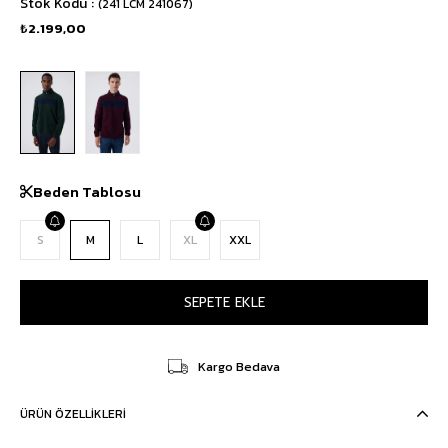
Stok Kodu
(241 LCM 241067)
₺2.199,00
Beden Tablosu
S
M
L
XL
XXL
Kargo Bedava
ÜRÜN ÖZELLIKLERI