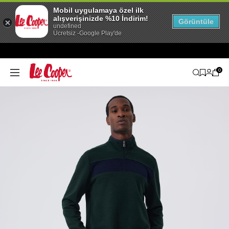
Mobil uygulamaya özel ilk
alışverişinizde %10 İndirim!
Görüntüle
undefined
Ücretsiz -Google Play'de
0