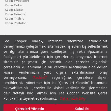
Kadın Sweatshirt
Kadın Ceket
Kadın Elbise
Kadın Gömlek
Kadın T-Shirt
Kadın Pantolon
Lee Cooper olarak, internet sitemizde edindiğiniz
deneyiminizi iyileştirmek, sitemizdeki işlevleri kişiselleştirmek
ve ilgi alanlarınıza göre özelleştirilmiş reklam/pazarlama
faaliyetleri yürütebilmek için çerezler kullanıyoruz. İnternet
sitemizin çalışması için zorunlu olan çerezler dışındaki
çerezlerin kullanımına ve bu çerezler aracılığıyla elde edilen
Gizlilik Politikası
Çerez Politikası
KVKK Aydınlatma Metni
Şartlar ve Koşullar
kişisel verilerinizin yurt dışına aktarılmasına onay
© 2026 Leecooper - Tüm Hakları Saklıdır.
vermiyorsanız
“Reddet”
seçeneğine; çerezlere ilişkin
tercihlerinizi yönetmek için ise “Çerezleri Yönetin” butonuna
tıklayabilirsiniz. Çerezler ile kişisel verilerinizin işlenmesine
dair detaylı bilgi almak için Lee Cooper Website Çerez
Politikamızı ziyaret edebilirsiniz.
Daha Fazla Bilgi
Çerezleri Yönetin
Kabul Et