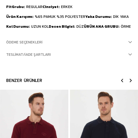
FitGrubu
REGULAR
Cinsiyet
ERKEK
Ürün Karışımı
%65 PAMUK %35 POLYESTER
Yaka Durumu
DİK YAKA
Kol Durumu
UZUN KOL
Desen Bilgisi
DÜZ
ÜRÜN ANA GRUBU
ÖRME
ÖDEME SEÇENEKLERI
TESLIMAT/İADE ŞARTLARI
BENZER ÜRÜNLER