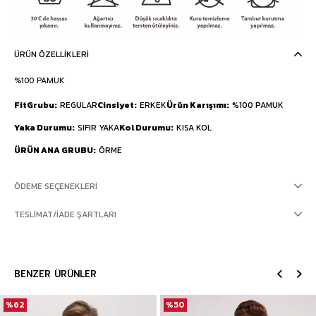
ÜRÜN ÖZELLIKLERI
%100 PAMUK
FitGrubu
REGULAR
Cinsiyet
ERKEK
Ürün Karışımı
%100 PAMUK
Yaka Durumu
SIFIR YAKA
Kol Durumu
KISA KOL
ÜRÜN ANA GRUBU
ÖRME
ÖDEME SEÇENEKLERI
TESLIMAT/İADE ŞARTLARI
BENZER ÜRÜNLER
%62
%50