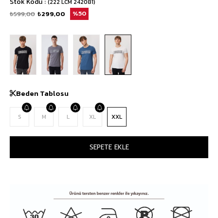
Stok Kodu
(222 LCM 242081)
₺599,00
₺299,00
50
Beden Tablosu
S
M
L
XL
XXL