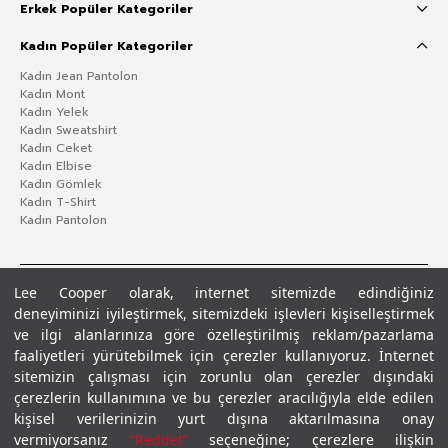
Erkek Popüler Kategoriler
Kadın Popüler Kategoriler
Kadın Jean Pantolon
Kadın Mont
Kadın Yelek
Kadın Sweatshirt
Kadın Ceket
Kadın Elbise
Kadın Gömlek
Kadın T-Shirt
Kadın Pantolon
Lee Cooper olarak, internet sitemizde edindiğiniz
deneyiminizi iyileştirmek, sitemizdeki işlevleri kişiselleştirmek
ve ilgi alanlarınıza göre özelleştirilmiş reklam/pazarlama
faaliyetleri yürütebilmek için çerezler kullanıyoruz. İnternet
sitemizin çalışması için zorunlu olan çerezler dışındaki
çerezlerin kullanımına ve bu çerezler aracılığıyla elde edilen
Gizlilik Politikası
Çerez Politikası
KVKK Aydınlatma Metni
Şartlar ve Koşullar
kişisel verilerinizin yurt dışına aktarılmasına onay
© 2026 Leecooper - Tüm Hakları Saklıdır.
vermiyorsanız
“Reddet”
seçeneğine; çerezlere ilişkin