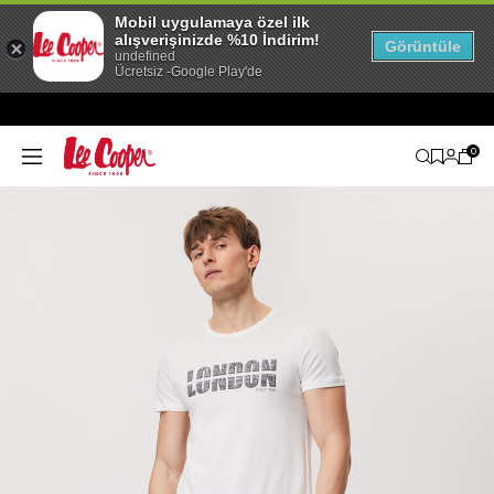
Mobil uygulamaya özel ilk
alışverişinizde %10 İndirim!
Görüntüle
undefined
Ücretsiz -Google Play'de
0