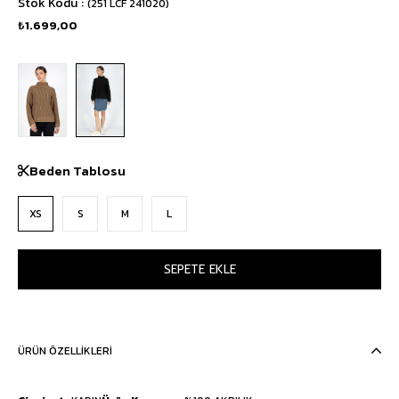
Stok Kodu
(251 LCF 241020)
₺1.699,00
Beden Tablosu
XS
S
M
L
ÜRÜN ÖZELLIKLERI