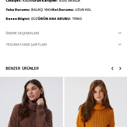
Cinsiyet
KADIN
Ürün Karışımı
%100 AKRILIK
Yaka Durumu
BALIKÇI YAKA
Kol Durumu
UZUN KOL
Desen Bilgisi
DÜZ
ÜRÜN ANA GRUBU
TRİKO
ÖDEME SEÇENEKLERI
TESLIMAT/İADE ŞARTLARI
BENZER ÜRÜNLER