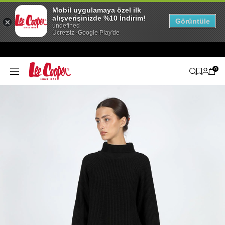
Mobil uygulamaya özel ilk
alışverişinizde %10 İndirim!
Görüntüle
undefined
Ücretsiz -Google Play'de
0