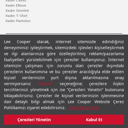
Kadın Ceket
Kadın Elbise
Kadın Gömlek
Kadın T-Shirt
Kadın Pantolon
Lee Cooper olarak, internet sitemizde edindiğiniz
deneyiminizi iyileştirmek, sitemizdeki işlevleri kişiselleştirmek
ve ilgi alanlarınıza göre özelleştirilmiş reklam/pazarlama
faaliyetleri yürütebilmek için çerezler kullanıyoruz. İnternet
sitemizin çalışması için zorunlu olan çerezler dışındaki
çerezlerin kullanımına ve bu çerezler aracılığıyla elde edilen
Gizlilik Politikası
Çerez Politikası
KVKK Aydınlatma Metni
Şartlar ve Koşullar
kişisel verilerinizin yurt dışına aktarılmasına onay
© 2026 Leecooper - Tüm Hakları Saklıdır.
vermiyorsanız
“Reddet”
seçeneğine; çerezlere ilişkin
tercihlerinizi yönetmek için ise “Çerezleri Yönetin” butonuna
tıklayabilirsiniz. Çerezler ile kişisel verilerinizin işlenmesine
dair detaylı bilgi almak için Lee Cooper Website Çerez
Politikamızı ziyaret edebilirsiniz.
Daha Fazla Bilgi
Çerezleri Yönetin
Kabul Et