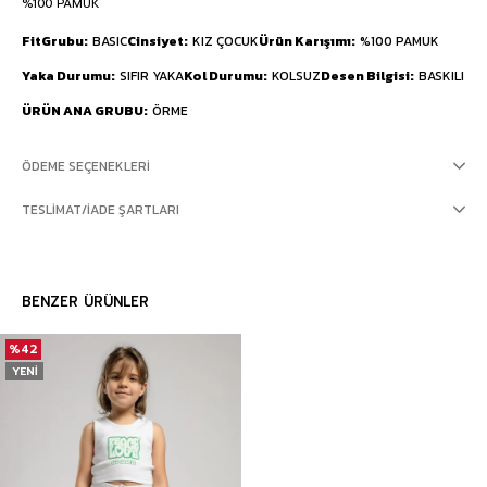
%100 PAMUK
FitGrubu
BASIC
Cinsiyet
KIZ ÇOCUK
Ürün Karışımı
%100 PAMUK
Yaka Durumu
SIFIR YAKA
Kol Durumu
KOLSUZ
Desen Bilgisi
BASKILI
ÜRÜN ANA GRUBU
ÖRME
ÖDEME SEÇENEKLERI
TESLIMAT/İADE ŞARTLARI
BENZER ÜRÜNLER
%42
YENI