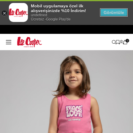
Mobil uygulamaya özel ilk
alışverişinizde %10 İndirim!
Görüntüle
undefined
Ücretsiz -Google Play'de
0