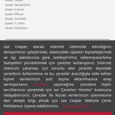
Kadın Yelek
Kadın Sweatshirt
Kadın Ceket
Kadın Elbise
Kadın Gömlek
Kadın T-Shirt
Kadın Pantolon
Lee Cooper olarak, internet sitemizde edindiğiniz
deneyiminizi iyileştirmek, sitemizdeki işlevleri kişiselleştirmek
ve ilgi alanlarınıza göre özelleştirilmiş reklam/pazarlama
faaliyetleri yürütebilmek için çerezler kullanıyoruz. İnternet
sitemizin çalışması için zorunlu olan çerezler dışındaki
çerezlerin kullanımına ve bu çerezler aracılığıyla elde edilen
Gizlilik Politikası
Çerez Politikası
KVKK Aydınlatma Metni
Şartlar ve Koşullar
kişisel verilerinizin yurt dışına aktarılmasına onay
© 2026 Leecooper - Tüm Hakları Saklıdır.
vermiyorsanız
“Reddet”
seçeneğine; çerezlere ilişkin
tercihlerinizi yönetmek için ise “Çerezleri Yönetin” butonuna
tıklayabilirsiniz. Çerezler ile kişisel verilerinizin işlenmesine
dair detaylı bilgi almak için Lee Cooper Website Çerez
Politikamızı ziyaret edebilirsiniz.
Daha Fazla Bilgi