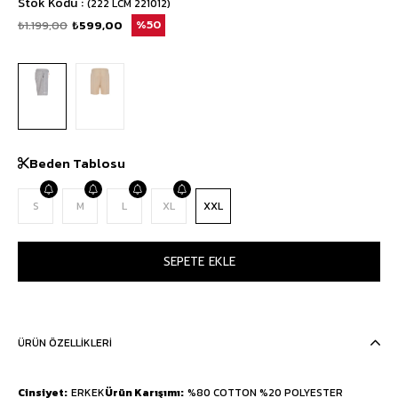
Stok Kodu
(222 LCM 221012)
₺1.199,00
₺599,00
50
Beden Tablosu
S
M
L
XL
XXL
ÜRÜN ÖZELLIKLERI
Cinsiyet
ERKEK
Ürün Karışımı
%80 COTTON %20 POLYESTER