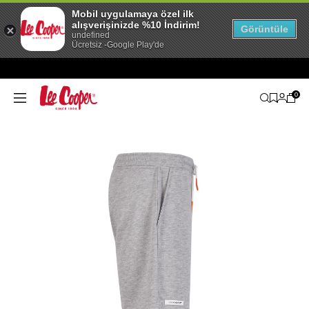
Mobil uygulamaya özel ilk
alışverişinizde %10 İndirim!
Görüntüle
undefined
Ücretsiz -Google Play'de
0