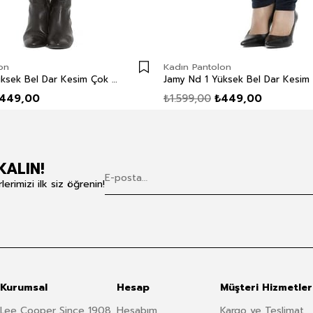
on
Kadın Pantolon
Jamy Nd 1 Yüksek Bel Dar Kesim Çok Dar Paça Yeşil Kadın Pantolon
449,00
₺1.599,00
₺449,00
KALIN!
rimizi ilk siz öğrenin!
Kurumsal
Hesap
Müşteri Hizmetler
Lee Cooper Since 1908
Hesabım
Kargo ve Teslimat