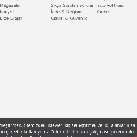
Mağazalar
Sıkça Sorulan Sorular
İade Politikası
Kariyer
İade & Değişim
Yardım
Bize Ulaşın
Gizlilik & Güvenlik
eştirmek, sitemizdeki işlevleri kişiselleştirmek ve ilgi alanlarınıza
in çerezler kullanıyoruz. İnternet sitemizin çalışması için zorunlu
llar
© 2026 Leecooper - Tüm Hakları Saklıdır.