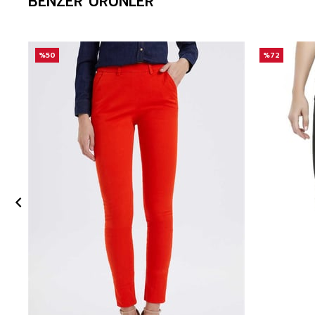
BENZER ÜRÜNLER
%50
%72