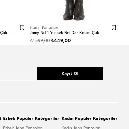
Kadın Pantolon
Kad
Jamy Nd 1 Yüksek Bel Dar Kesim Çok Dar Paça Petrol Kadın Pantolon
Jamy Nd 1 Yüksek Bel Dar Kesim Çok Dar Paça Bordo Kadın Pantolon
₺1.599,00
₺449,00
₺7
Kayıt Ol
i
Erkek Popüler Kategoriler
Kadın Popüler Kategoriler
Erkek Jean Pantolon
Kadın Jean Pantolon