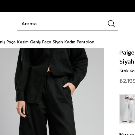
niş Paça Kesim Geniş Paça Siyah Kadın Pantolon
Paige
Siyah
Stok K
₺2.19
Bede