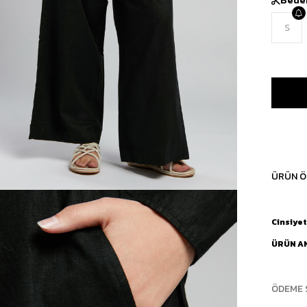
S
ÜRÜN Ö
Cinsiyet
ÜRÜN A
ÖDEME 