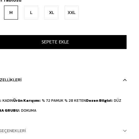
M
L
XL
XXL
ZELLIKLERI
KADIN
Ürün Karışımı
% 72 PAMUK % 28 KETEN
Desen Bilgisi
DÜZ
NA GRUBU
DOKUMA
SEÇENEKLERI