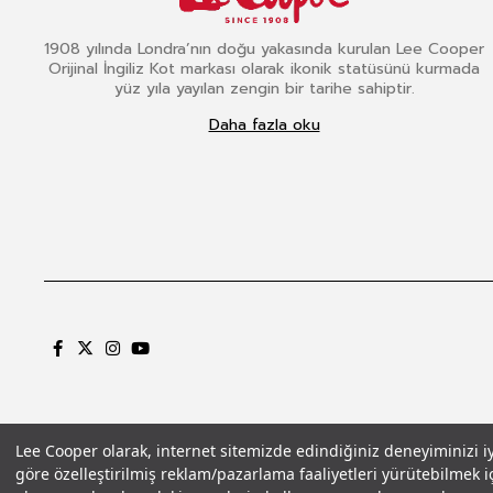
1908 yılında Londra’nın doğu yakasında kurulan Lee Cooper
Orijinal İngiliz Kot markası olarak ikonik statüsünü kurmada
yüz yıla yayılan zengin bir tarihe sahiptir.
Daha fazla oku
Lee Cooper olarak, internet sitemizde edindiğiniz deneyiminizi iyil
göre özelleştirilmiş reklam/pazarlama faaliyetleri yürütebilmek iç
Gizlilik Politikası
Çerez Politikası
KVKK Aydınlatma Metni
Şartlar ve Koşu