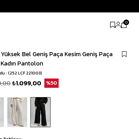
0
 Yüksek Bel Geniş Paça Kesim Geniş Paça
 Kadın Pantolon
odu
(252 LCF 221003)
9,00
₺1.099,00
50
n Tablosu