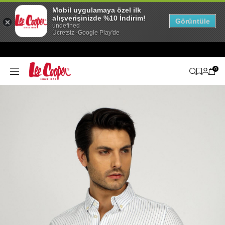
Mobil uygulamaya özel ilk
alışverişinizde %10 İndirim!
Görüntüle
undefined
Ücretsiz -Google Play'de
0