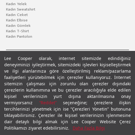
Kadın Yelek
Kadın Sweatshirt
Kadın Ceket
Kadın Elbise
Kadın Gömlek
Kadın T-Shirt
Kadın Pantolon
Lee Cooper olarak, internet sitemizde edindiğiniz
deneyiminizi iyileştirmek, sitemizdeki işlevleri kişiselleştirmek
ve ilgi alanlarınıza göre özelleştirilmiş reklam/pazarlama
faaliyetleri yürütebilmek için çerezler kullanıyoruz. İnternet
sitemizin çalışması için zorunlu olan çerezler dışındaki
çerezlerin kullanımına ve bu çerezler aracılığıyla elde edilen
Gizlilik Politikası
Çerez Politikası
KVKK Aydınlatma Metni
Şartlar ve Koşullar
kişisel verilerinizin yurt dışına aktarılmasına onay
© 2026 Leecooper - Tüm Hakları Saklıdır.
vermiyorsanız
“Reddet”
seçeneğine; çerezlere ilişkin
tercihlerinizi yönetmek için ise “Çerezleri Yönetin” butonuna
tıklayabilirsiniz. Çerezler ile kişisel verilerinizin işlenmesine
dair detaylı bilgi almak için Lee Cooper Website Çerez
Politikamızı ziyaret edebilirsiniz.
Daha Fazla Bilgi