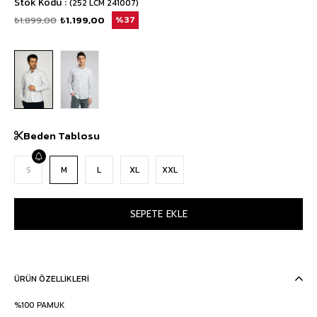
Stok Kodu
(252 LCM 241007)
₺1.899,00
₺1.199,00
37
Beden Tablosu
S
M
L
XL
XXL
ÜRÜN ÖZELLIKLERI
%100 PAMUK