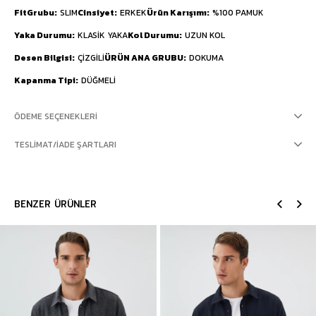
FitGrubu
SLIM
Cinsiyet
ERKEK
Ürün Karışımı
%100 PAMUK
Yaka Durumu
KLASİK YAKA
Kol Durumu
UZUN KOL
Desen Bilgisi
ÇİZGİLİ
ÜRÜN ANA GRUBU
DOKUMA
Kapanma Tipi
DÜĞMELİ
ÖDEME SEÇENEKLERI
TESLIMAT/İADE ŞARTLARI
BENZER ÜRÜNLER