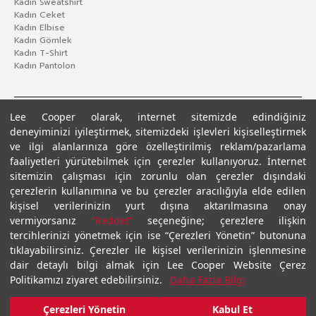
Kadın Sweatshirt
Kadın Ceket
Kadın Elbise
Kadın Gömlek
Kadın T-Shirt
Kadın Pantolon
Lee Cooper olarak, internet sitemizde edindiğiniz
deneyiminizi iyileştirmek, sitemizdeki işlevleri kişiselleştirmek
ve ilgi alanlarınıza göre özelleştirilmiş reklam/pazarlama
faaliyetleri yürütebilmek için çerezler kullanıyoruz. İnternet
sitemizin çalışması için zorunlu olan çerezler dışındaki
çerezlerin kullanımına ve bu çerezler aracılığıyla elde edilen
Gizlilik Politikası
Çerez Politikası
KVKK Aydınlatma Metni
Şartlar ve Koşullar
kişisel verilerinizin yurt dışına aktarılmasına onay
© 2026 Leecooper - Tüm Hakları Saklıdır.
vermiyorsanız
“Reddet”
seçeneğine; çerezlere ilişkin
tercihlerinizi yönetmek için ise “Çerezleri Yönetin” butonuna
tıklayabilirsiniz. Çerezler ile kişisel verilerinizin işlenmesine
dair detaylı bilgi almak için Lee Cooper Website Çerez
Politikamızı ziyaret edebilirsiniz.
Daha Fazla Bilgi
Çerezleri Yönetin
Kabul Et