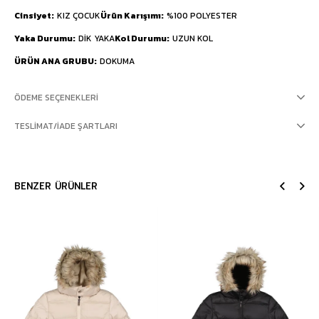
Cinsiyet
KIZ ÇOCUK
Ürün Karışımı
%100 POLYESTER
Yaka Durumu
DİK YAKA
Kol Durumu
UZUN KOL
ÜRÜN ANA GRUBU
DOKUMA
ÖDEME SEÇENEKLERI
TESLIMAT/İADE ŞARTLARI
BENZER ÜRÜNLER