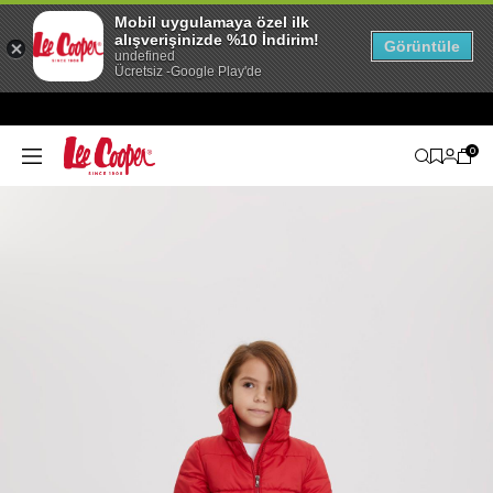
Mobil uygulamaya özel ilk
alışverişinizde %10 İndirim!
Görüntüle
undefined
Ücretsiz -Google Play'de
0