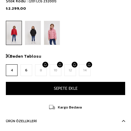
Stok Kodu
(201 LCG 232001)
₺2.299,00
Beden Tablosu
4
6
8
10
12
14
Kargo Bedava
ÜRÜN ÖZELLIKLERI