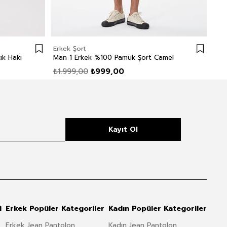
Erkek Şort
Erk
ık Haki
Man 1 Erkek %100 Pamuk Şort Camel
₺1.999,00
₺999,00
₺2.
Kayıt Ol
i
Erkek Popüler Kategoriler
Kadın Popüler Kategoriler
Erkek Jean Pantolon
Kadın Jean Pantolon