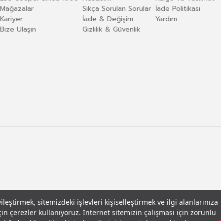
Mağazalar
Sıkça Sorulan Sorular
İade Politikası
Kariyer
İade & Değişim
Yardım
Bize Ulaşın
Gizlilik & Güvenlik
eştirmek, sitemizdeki işlevleri kişiselleştirmek ve ilgi alanlarınıza
in çerezler kullanıyoruz. İnternet sitemizin çalışması için zorunlu
llar
© 2026 Leecooper - Tüm Hakları Saklıdır.