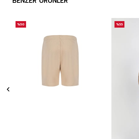
BENZER ÜRÜNLER
%50
%55