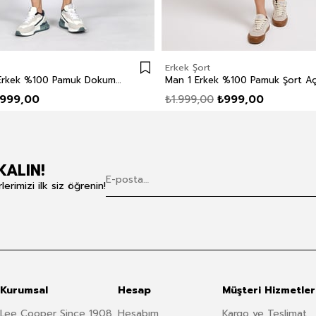
Erkek Şort
Man 1 Long Erkek %100 Pamuk Dokuma Bermuda Taş
Man 1 Erkek %100 Pamuk Şort Aç
999,00
₺1.999,00
₺999,00
KALIN!
rimizi ilk siz öğrenin!
Kurumsal
Hesap
Müşteri Hizmetler
Lee Cooper Since 1908
Hesabım
Kargo ve Teslimat