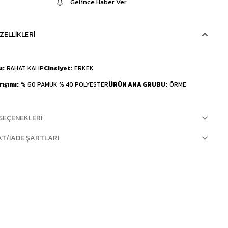
Gelince Haber Ver
ZELLIKLERI
u
RAHAT KALIP
Cinsiyet
ERKEK
rışımı
% 60 PAMUK % 40 POLYESTER
ÜRÜN ANA GRUBU
ÖRME
SEÇENEKLERI
AT/İADE ŞARTLARI