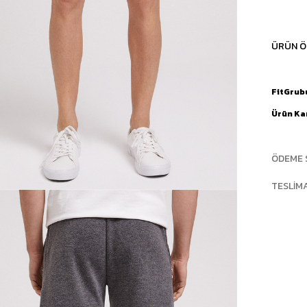
ÜRÜN Ö
FitGrub
Ürün Ka
ÖDEME 
TESLIM