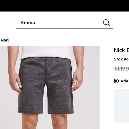
elanj
Nick 
Stok K
₺1.19
Bede