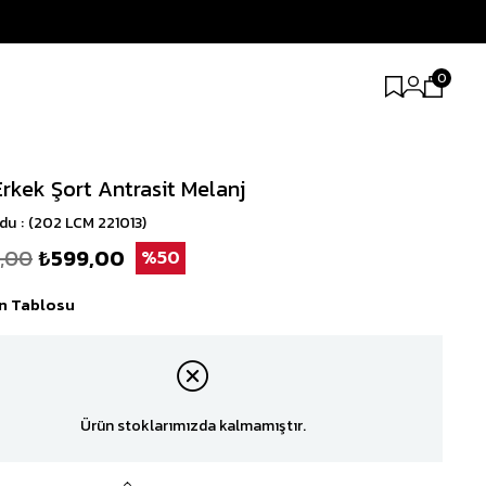
0
Erkek Şort Antrasit Melanj
odu
(202 LCM 221013)
9,00
₺599,00
50
n Tablosu
Ürün stoklarımızda kalmamıştır.