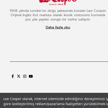
1908 yılında Londra’nın doğu yakasında kurulan Lee Cooper
Orijinal İngiliz Kot markası olarak ikonik statüsünü kurmada
yüz yıla yayılan zengin bir tarihe sahiptir.
Daha fazla oku
Lee Cooper olarak, internet sitemizde edindiğiniz deneyiminizi iyil
göre özelleştirilmiş reklam/pazarlama faaliyetleri yürütebilmek iç
Gizlilik Politikası
Çerez Politikası
KVKK Aydınlatma Metni
Şartlar ve Koşu